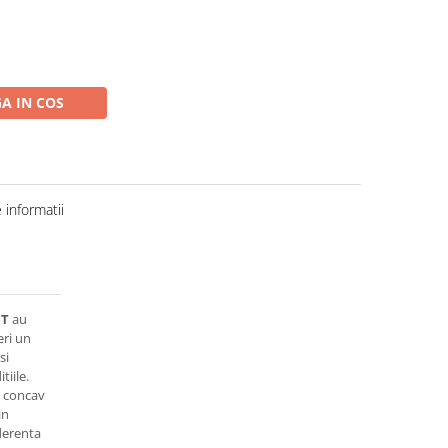
A IN COS
informatii
T
au
eri un
si
tiile.
i concav
in
derenta