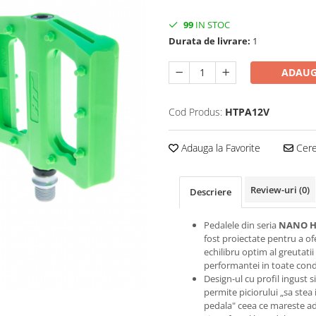
99
IN STOC
Durata de livrare:
1
ADAUG
Cod Produs:
HTPA12V
Adauga la Favorite
Cere 
Review-uri
(0)
Descriere
Pedalele din seria
NANO H
fost proiectate pentru a of
echilibru optim al greutatii 
performantei in toate condi
Design-ul cu profil ingust s
permite piciorului „sa stea 
pedala" ceea ce mareste a