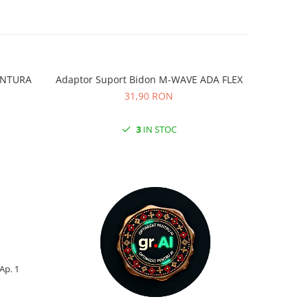
VENTURA
Adaptor Suport Bidon M-WAVE ADA FLEX
Adaptor
31,90 RON
3
IN STOC
 Ap. 1