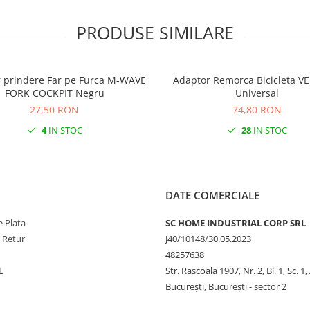
PRODUSE SIMILARE
 prindere Far pe Furca M-WAVE
Adaptor Remorca Bicicleta 
FORK COCKPIT Negru
Universal
27,50 RON
74,80 RON
4
IN STOC
28
IN STOC
DATE COMERCIALE
 Plata
SC HOME INDUSTRIAL CORP SRL
e Retur
J40/10148/30.05.2023
48257638
L
Str. Rascoala 1907, Nr. 2, Bl. 1, Sc. 1,
București, București - sector 2