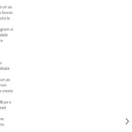
e un ax
cu bucse
juta la
ogram si
alele
te
i
alitate
 un ax
2 mm
 creste
li
pe o
ixed
he.
mm.