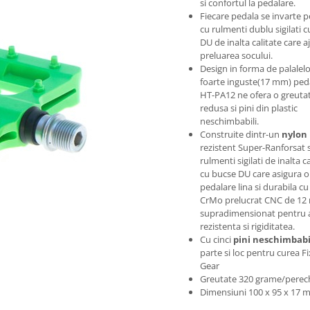
si confortul la pedalare.
Fiecare pedala se invarte p
cu rulmenti dublu sigilati 
DU de inalta calitate care a
preluarea socului.
Design in forma de palalel
foarte inguste(17 mm) ped
HT-PA12 ne ofera o greuta
redusa si pini din plastic
neschimbabili.
Construite dintr-un
nylon
rezistent Super-Ranforsat s
rulmenti sigilati de inalta c
cu bucse DU care asigura o
pedalare lina si durabila cu
CrMo prelucrat CNC de 1
supradimensionat pentru a
rezistenta si rigiditatea.
Cu cinci
pini neschimbabi
parte si loc pentru curea F
Gear
Greutate 320 grame/perec
Dimensiuni 100 x 95 x 17 