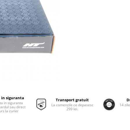
 in siguranta
Transport gratuit
D
ta in siguranta
La comenzile ce depasesc
14 zil
cardul sau direct
299 lei.
rs la curier