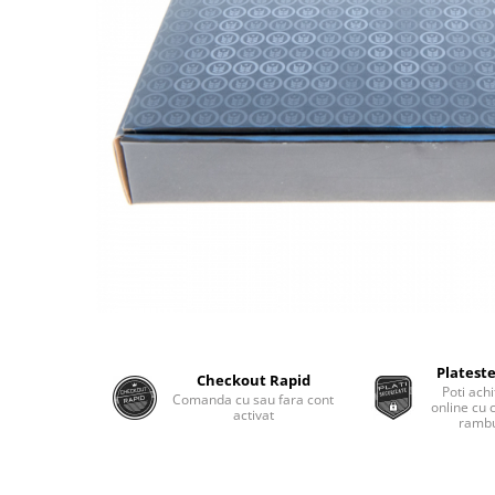
Plateste
Checkout Rapid
Poti achi
Comanda cu sau fara cont
online cu 
activat
rambu