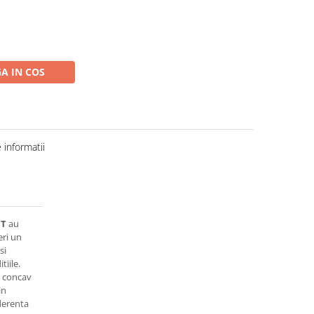
A IN COS
informatii
T
au
eri un
si
tiile.
i concav
in
derenta