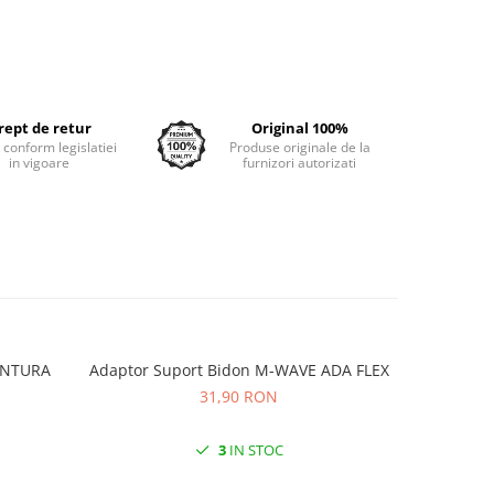
rept de retur
Original 100%
e conform legislatiei
Produse originale de la
in vigoare
furnizori autorizati
VENTURA
Adaptor Suport Bidon M-WAVE ADA FLEX
Adaptor
31,90 RON
3
IN STOC