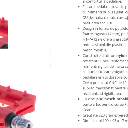
si confortul la pedalare.
Fiecare pedala se invarte p
cu rulmenti dublu sigilati 
DU de inalta calitate care a
preluarea socului.
Design in forma de palalel
foarte inguste(17 mm) ped
HT-PA12 ne ofera o greuta
redusa si pini din plastic
neschimbabili.
Construite dintr-un
nylon
rezistent Super-Ranforsat s
rulmenti sigilati de inalta c
cu bucse DU care asigura o
pedalare lina si durabila cu
CrMo prelucrat CNC de 1
supradimensionat pentru a
rezistenta si rigiditatea.
Cu cinci
pini neschimbabi
parte si loc pentru curea F
Gear
Greutate 320 grame/perec
Dimensiuni 100 x 95 x 17 