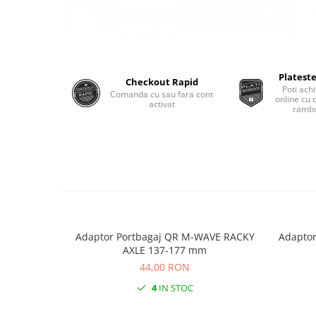
Plateste
Checkout Rapid
Poti achi
Comanda cu sau fara cont
online cu 
activat
rambu
Adaptor Portbagaj QR M-WAVE RACKY
Adaptor
AXLE 137-177 mm
44,00 RON
4
IN STOC