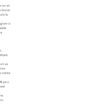
e un ax
cu bucse
juta la
ogram si
alele
te
i
alitate
 un ax
2 mm
 creste
li
pe o
ixed
he.
mm.