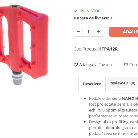
29
IN STOC
Durata de livrare:
1
ADAUG
Cod Produs:
HTPA12R
Adauga la Favorite
Cere 
Review-uri
(0)
Descriere
Pedalele din seria
NANO H
fost proiectate pentru a of
echilibru optim al greutatii 
performantei in toate condi
Design-ul cu profil ingust s
permite piciorului „sa stea 
pedala" ceea ce mareste a