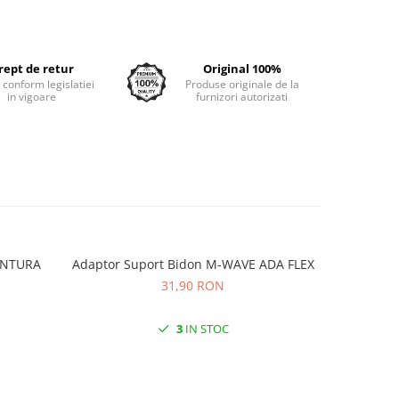
rept de retur
Original 100%
e conform legislatiei
Produse originale de la
in vigoare
furnizori autorizati
VENTURA
Adaptor Suport Bidon M-WAVE ADA FLEX
Adaptor
31,90 RON
3
IN STOC