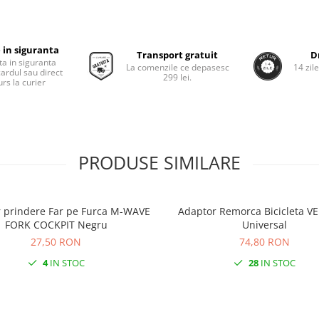
 in siguranta
Transport gratuit
D
ta in siguranta
La comenzile ce depasesc
14 zil
cardul sau direct
299 lei.
rs la curier
PRODUSE SIMILARE
 prindere Far pe Furca M-WAVE
Adaptor Remorca Bicicleta 
FORK COCKPIT Negru
Universal
27,50 RON
74,80 RON
4
IN STOC
28
IN STOC