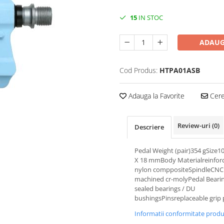
15
IN STOC
ADAUG
Cod Produs:
HTPA01ASB
Adauga la Favorite
Cere 
Review-uri
(0)
Descriere
Pedal Weight (pair)354 gSize1
X 18 mmBody Materialreinfor
nylon comppositeSpindleCNC
machined cr-molyPedal Beari
sealed bearings / DU
bushingsPinsreplaceable grip 
Informatii conformitate prod