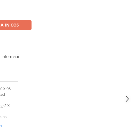
A IN COS
informatii
00 X 95
ced
ngs2 X
pins
us