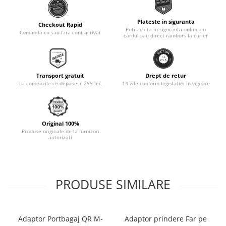
Monobloc
Plateste in siguranta
Checkout Rapid
Poti achita in siguranta online cu
Comanda cu sau fara cont activat
cardul sau direct ramburs la curier
Transport gratuit
Drept de retur
La comenzile ce depasesc 299 lei.
14 zile conform legislatiei in vigoare
Original 100%
Produse originale de la furnizori
autorizati
PRODUSE SIMILARE
Adaptor Portbagaj QR M-
Adaptor prindere Far pe