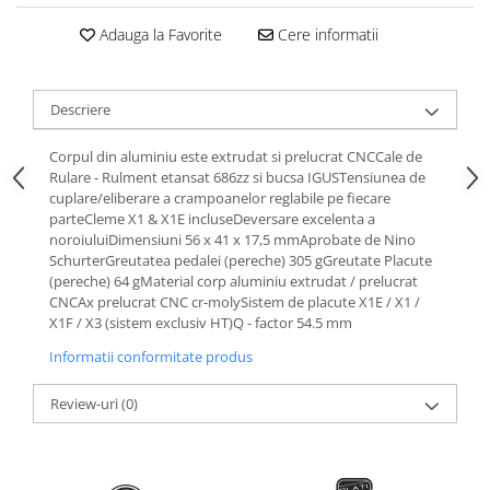
Roti Spate
Sonerie
Adauga la Favorite
Cere informatii
Frane V-Brake
Diverse
Set Roti
Accesorii Remorca
Suspensii Spate
Descriere
Roti ajutatoare
Butuci Roata
Scaune pentru Copii
Corpul din aluminiu este extrudat si prelucrat CNCCale de
Pinioane
Rulare - Rulment etansat 686zz si bucsa IGUSTensiunea de
Transport si Depozitare
cuplare/eliberare a crampoanelor reglabile pe fiecare
Schimbator Pinioane
parteCleme X1 & X1E incluseDeversare excelenta a
noroiuluiDimensiuni 56 x 41 x 17,5 mmAprobate de Nino
Schimbator Foi
SchurterGreutatea pedalei (pereche) 305 gGreutate Placute
Manete Schimbator
(pereche) 64 gMaterial corp aluminiu extrudat / prelucrat
CNCAx prelucrat CNC cr-molySistem de placute X1E / X1 /
Etrier frana
X1F / X3 (sistem exclusiv HT)Q - factor 54.5 mm
Jante
Informatii conformitate produs
Angrenaje
Review-uri
(0)
Ureche cadru
Disc frana
Cuvete