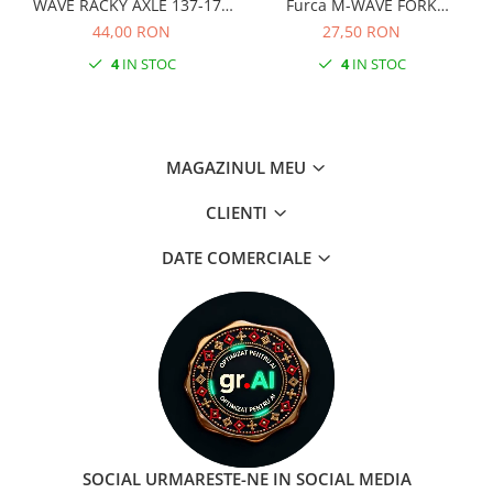
WAVE RACKY AXLE 137-177
Furca M-WAVE FORK
mm
COCKPIT Negru
44,00 RON
27,50 RON
4
IN STOC
4
IN STOC
MAGAZINUL MEU
CLIENTI
DATE COMERCIALE
SOCIAL
URMARESTE-NE IN SOCIAL MEDIA