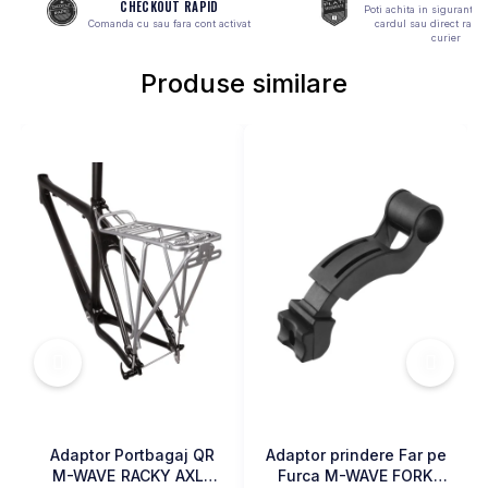
CHECKOUT RAPID
Poti achita in siguranta 
MONOBLOC
Comanda cu sau fara cont activat
cardul sau direct ramb
curier
Produse similare
Adaptor Portbagaj QR
Adaptor prindere Far pe
M-WAVE RACKY AXLE
Furca M-WAVE FORK