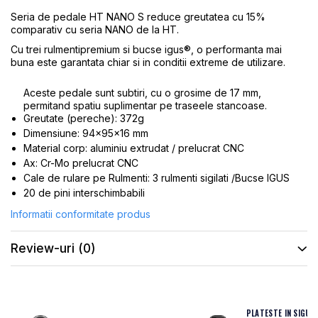
ROTI SPATE
SONERIE
Seria de pedale HT NANO S reduce greutatea cu 15%
FRANE V-BRAKE
comparativ cu seria NANO de la HT.
DIVERSE
SET ROTI
Cu trei rulmentipremium si bucse igus®, o performanta mai
Accesorii Remorca
buna este garantata chiar si in conditii extreme de utilizare.
SUSPENSII SPATE
Roti ajutatoare
Scaune pentru Copii
BUTUCI ROATA
Aceste pedale sunt subtiri, cu o grosime de 17 mm,
Transport si Depozitare
permitand spatiu suplimentar pe traseele stancoase.
PINIOANE
Greutate (pereche): 372g
Dimensiune: 94x95x16 mm
SCHIMBATOR PINIOANE
Material corp: aluminiu extrudat / prelucrat CNC
SCHIMBATOR FOI
Ax: Cr-Mo prelucrat CNC
Cale de rulare pe Rulmenti: 3 rulmenti sigilati /Bucse IGUS
MANETE SCHIMBATOR
20 de pini interschimbabili
ETRIER FRANA
Informatii conformitate produs
JANTE
ANGRENAJE
Review-uri
(0)
URECHE CADRU
DISC FRANA
CUVETE
PLATESTE IN SIGUR