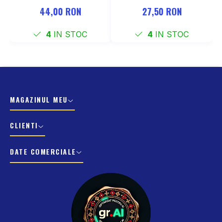
137-177 mm
COCKPIT Negru
44,00 RON
27,50 RON
4
IN STOC
4
IN STOC
MAGAZINUL MEU
CLIENTI
DATE COMERCIALE