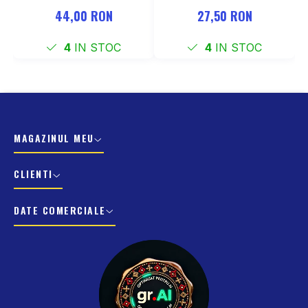
137-177 mm
COCKPIT Negru
44,00 RON
27,50 RON
4
IN STOC
4
IN STOC
MAGAZINUL MEU
CLIENTI
DATE COMERCIALE