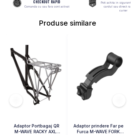
CHECKOUT RAPID
Poti achita in siguranta 
MONOBLOC
Comanda cu sau fara cont activat
cardul sau direct ramb
curier
Produse similare
Adaptor Portbagaj QR
Adaptor prindere Far pe
M-WAVE RACKY AXLE
Furca M-WAVE FORK