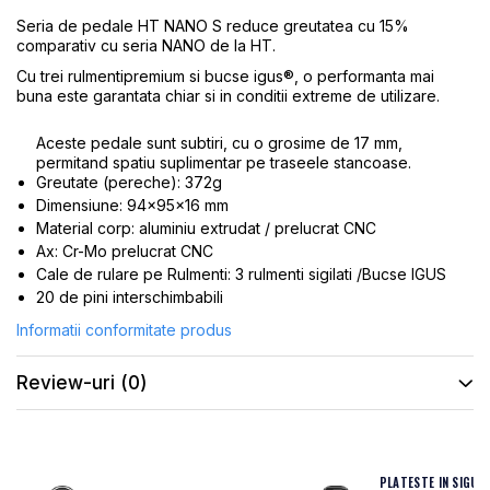
ROTI SPATE
SONERIE
Seria de pedale HT NANO S reduce greutatea cu 15%
FRANE V-BRAKE
comparativ cu seria NANO de la HT.
DIVERSE
SET ROTI
Cu trei rulmentipremium si bucse igus®, o performanta mai
Accesorii Remorca
buna este garantata chiar si in conditii extreme de utilizare.
SUSPENSII SPATE
Roti ajutatoare
Scaune pentru Copii
BUTUCI ROATA
Aceste pedale sunt subtiri, cu o grosime de 17 mm,
Transport si Depozitare
permitand spatiu suplimentar pe traseele stancoase.
PINIOANE
Greutate (pereche): 372g
Dimensiune: 94x95x16 mm
SCHIMBATOR PINIOANE
Material corp: aluminiu extrudat / prelucrat CNC
SCHIMBATOR FOI
Ax: Cr-Mo prelucrat CNC
Cale de rulare pe Rulmenti: 3 rulmenti sigilati /Bucse IGUS
MANETE SCHIMBATOR
20 de pini interschimbabili
ETRIER FRANA
Informatii conformitate produs
JANTE
ANGRENAJE
Review-uri
(0)
URECHE CADRU
DISC FRANA
CUVETE
PLATESTE IN SIGUR