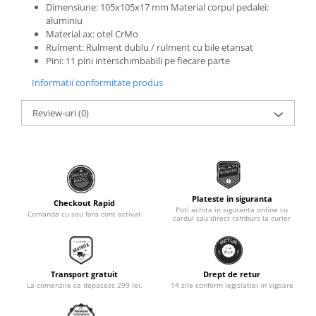
Dimensiune: 105x105x17 mm
Material corpul pedalei:
Monobloc
aluminiu
Material ax: otel CrMo
Rulment: Rulment dublu / rulment cu bile etansat
Pini: 11 pini interschimbabili pe fiecare parte
Informatii conformitate produs
Review-uri
(0)
Plateste in siguranta
Checkout Rapid
Poti achita in siguranta online cu
Comanda cu sau fara cont activat
cardul sau direct ramburs la curier
Transport gratuit
Drept de retur
La comenzile ce depasesc 299 lei.
14 zile conform legislatiei in vigoare