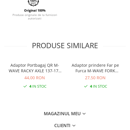
Original 100%
Produse originale de la furnizori
autorizati
PRODUSE SIMILARE
Adaptor Portbagaj QR M-
Adaptor prindere Far pe
WAVE RACKY AXLE 137-177
Furca M-WAVE FORK
mm
COCKPIT Negru
44,00 RON
27,50 RON
4
IN STOC
4
IN STOC
MAGAZINUL MEU
CLIENTI