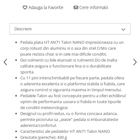
Roti Spate
Adauga la Favorite
Cere informatii
Sonerie
Frane V-Brake
Diverse
Set Roti
Accesorii Remorca
Descriere
Suspensii Spate
Roti ajutatoare
Butuci Roata
Pedala plata HT AN71 Talon NANO impresioneaza cu un
Scaune pentru Copii
corp robust din aluminiu si o axa din otel CrMo care
Pinioane
Transport si Depozitare
poate rezista chiar si in cele mai dificile conditii.
Doi rulmenti cu bile etansati si rulmentii DU de inalta
Schimbator Pinioane
calitate asigura o functionare lina si o durabilitate
Schimbator Foi
sporita.
Cu 11 pini interschimbabili pe fiecare parte, pedala ofera
Manete Schimbator
o aderenta excelenta si o platforma stabila si fiabila, care
Etrier frana
asigura control si siguranta maxima in timpul mersului.
Pedalele Talon au fost concepute pentru a oferi echilibrul
Jante
optim de performanta usoara si fiabila in toate tipurile
de conditii meteorologice.
Angrenaje
Designul cu profil redus, cu o forma concava adanca,
Ureche cadru
permite piciorului sa „aseze" pedala si imbunatateste
aderenta/confortul.
Disc frana
Caracteristici ale pedalelor HT AN71 Talon NANO
Greutate (pereche): 430 g
Cuvete