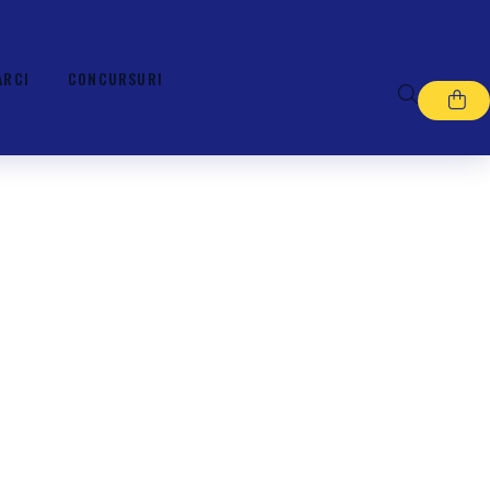
ARCI
CONCURSURI
Pedale HT AN71 - TALON
Albastru Royal
418,00 RON
8
IN STOC