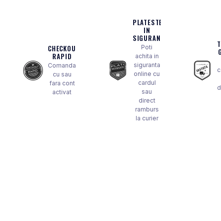
ROTI SPATE
SONERIE
FRANE V-BRAKE
PLATESTE
DIVERSE
IN
SET ROTI
Accesorii Remorca
SIGURANTA
CHECKOUT
Poti
SUSPENSII SPATE
Roti ajutatoare
RAPID
achita in
Scaune pentru Copii
BUTUCI ROATA
siguranta
Comanda
c
Transport si Depozitare
online cu
cu sau
PINIOANE
cardul
fara cont
d
sau
activat
SCHIMBATOR PINIOANE
direct
SCHIMBATOR FOI
ramburs
la curier
MANETE SCHIMBATOR
ETRIER FRANA
JANTE
ANGRENAJE
URECHE CADRU
DISC FRANA
CUVETE