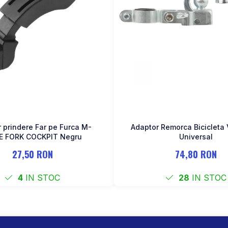
 prindere Far pe Furca M-
Adaptor Remorca Biciclet
E FORK COCKPIT Negru
Universal
27,50 RON
74,80 RON
4
IN STOC
28
IN STOC