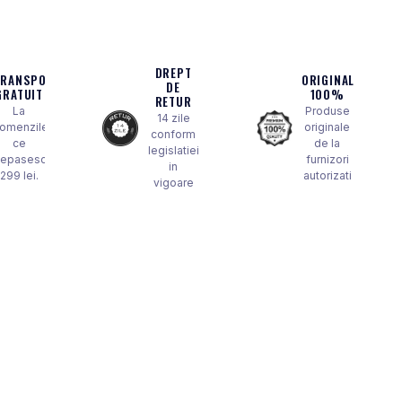
DREPT
TRANSPORT
ORIGINAL
DE
GRATUIT
100%
RETUR
La
Produse
14 zile
omenzile
originale
conform
ce
de la
legislatiei
epasesc
furnizori
in
299 lei.
autorizati
vigoare