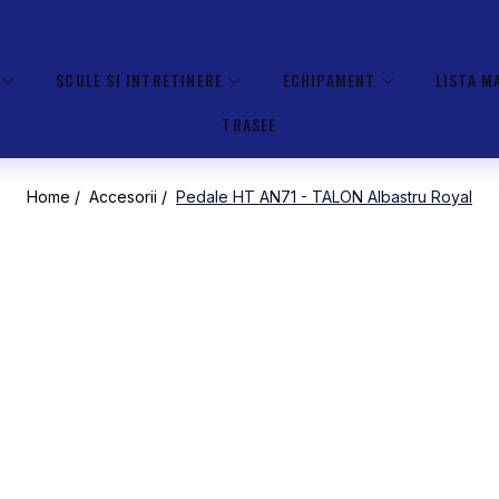
SCULE SI INTRETINERE
ECHIPAMENT
LISTA M
TRASEE
Home /
Accesorii /
Pedale HT AN71 - TALON Albastru Royal