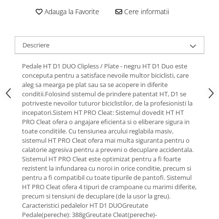
Roti Spate
Adauga la Favorite
Cere informatii
Sonerie
Frane V-Brake
Diverse
Set Roti
Accesorii Remorca
Descriere
Suspensii Spate
Roti ajutatoare
Butuci Roata
Pedale HT D1 DUO Clipless / Plate - negru HT D1 Duo este
Scaune pentru Copii
conceputa pentru a satisface nevoile multor biciclisti, care
Pinioane
Transport si Depozitare
aleg sa mearga pe plat sau sa se acopere in diferite
conditii.Folosind sistemul de prindere patentat HT, D1 se
Schimbator Pinioane
potriveste nevoilor tuturor biciclistilor, de la profesionisti la
Schimbator Foi
incepatori.Sistem HT PRO Cleat: Sistemul dovedit HT HT
PRO Cleat ofera o angajare eficienta si o eliberare sigura in
Manete Schimbator
toate conditiile. Cu tensiunea arcului reglabila masiv,
Etrier frana
sistemul HT PRO Cleat ofera mai multa siguranta pentru o
calatorie agresiva pentru a preveni o decuplare accidentala.
Jante
Sistemul HT PRO Cleat este optimizat pentru a fi foarte
rezistent la infundarea cu noroi in orice conditie, precum si
Angrenaje
pentru a fi compatibil cu toate tipurile de pantofi. Sistemul
Ureche cadru
HT PRO Cleat ofera 4 tipuri de crampoane cu marimi diferite,
precum si tensiuni de decuplare (de la usor la greu).
Disc frana
Caracteristici pedalelor HT D1 DUOGreutate
Pedale(pereche): 388gGreutate Cleat(pereche)-
Cuvete