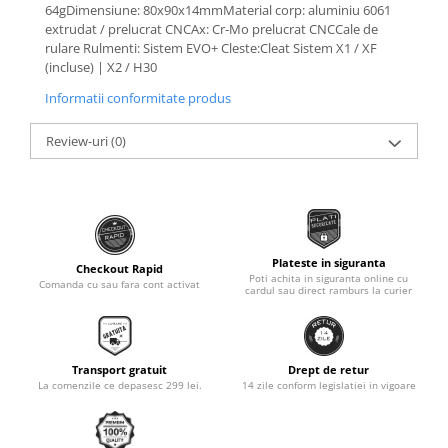
64gDimensiune: 80x90x14mmMaterial corp: aluminiu 6061
Monobloc
extrudat / prelucrat CNCAx: Cr-Mo prelucrat CNCCale de
rulare Rulmenti: Sistem EVO+ Cleste:Cleat Sistem X1 / XF
(incluse) | X2 / H30
Informatii conformitate produs
Review-uri
(0)
Plateste in siguranta
Checkout Rapid
Poti achita in siguranta online cu
Comanda cu sau fara cont activat
cardul sau direct ramburs la curier
Transport gratuit
Drept de retur
La comenzile ce depasesc 299 lei.
14 zile conform legislatiei in vigoare