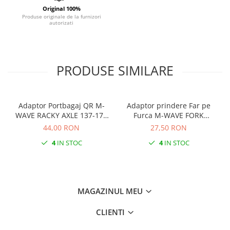
Original 100%
Produse originale de la furnizori
autorizati
PRODUSE SIMILARE
Adaptor Portbagaj QR M-
Adaptor prindere Far pe
WAVE RACKY AXLE 137-177
Furca M-WAVE FORK
mm
COCKPIT Negru
44,00 RON
27,50 RON
4
IN STOC
4
IN STOC
MAGAZINUL MEU
CLIENTI