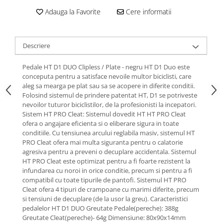
Roti Spate
Adauga la Favorite
Cere informatii
Sonerie
Frane V-Brake
Diverse
Set Roti
Accesorii Remorca
Descriere
Suspensii Spate
Roti ajutatoare
Butuci Roata
Pedale HT D1 DUO Clipless / Plate - negru HT D1 Duo este
Scaune pentru Copii
conceputa pentru a satisface nevoile multor biciclisti, care
Pinioane
Transport si Depozitare
aleg sa mearga pe plat sau sa se acopere in diferite conditii.
Folosind sistemul de prindere patentat HT, D1 se potriveste
Schimbator Pinioane
nevoilor tuturor biciclistilor, de la profesionisti la incepatori.
Schimbator Foi
Sistem HT PRO Cleat: Sistemul dovedit HT HT PRO Cleat
ofera o angajare eficienta si o eliberare sigura in toate
Manete Schimbator
conditiile. Cu tensiunea arcului reglabila masiv, sistemul HT
Etrier frana
PRO Cleat ofera mai multa siguranta pentru o calatorie
agresiva pentru a preveni o decuplare accidentala. Sistemul
Jante
HT PRO Cleat este optimizat pentru a fi foarte rezistent la
infundarea cu noroi in orice conditie, precum si pentru a fi
Angrenaje
compatibil cu toate tipurile de pantofi. Sistemul HT PRO
Ureche cadru
Cleat ofera 4 tipuri de crampoane cu marimi diferite, precum
si tensiuni de decuplare (de la usor la greu). Caracteristici
Disc frana
pedalelor HT D1 DUO Greutate Pedale(pereche): 388g
Greutate Cleat(pereche)- 64g Dimensiune: 80x90x14mm
Cuvete