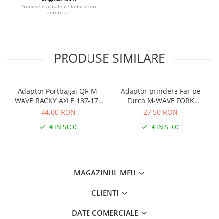
Produse originale de la furnizori
autorizati
PRODUSE SIMILARE
Adaptor Portbagaj QR M-
Adaptor prindere Far pe
WAVE RACKY AXLE 137-177
Furca M-WAVE FORK
mm
COCKPIT Negru
44,00 RON
27,50 RON
4
IN STOC
4
IN STOC
MAGAZINUL MEU
CLIENTI
DATE COMERCIALE