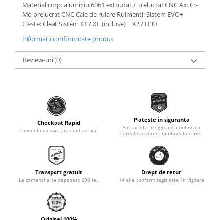
Material corp: aluminiu 6061 extrudat / prelucrat CNC Ax: Cr-
Monobloc
Mo prelucrat CNC Cale de rulare Rulmenti: Sistem EVO+
Cleste: Cleat Sistem X1 / XF (incluse) | X2 / H30
Informatii conformitate produs
Review-uri
(0)
Plateste in siguranta
Checkout Rapid
Poti achita in siguranta online cu
Comanda cu sau fara cont activat
cardul sau direct ramburs la curier
Transport gratuit
Drept de retur
La comenzile ce depasesc 299 lei.
14 zile conform legislatiei in vigoare
Original 100%