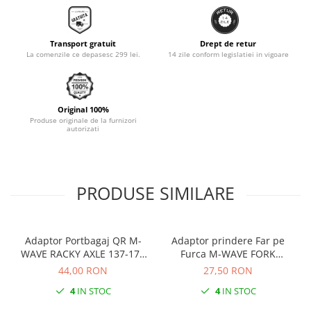
Monobloc
Transport gratuit
Drept de retur
La comenzile ce depasesc 299 lei.
14 zile conform legislatiei in vigoare
Original 100%
Produse originale de la furnizori
autorizati
PRODUSE SIMILARE
Adaptor Portbagaj QR M-
Adaptor prindere Far pe
WAVE RACKY AXLE 137-177
Furca M-WAVE FORK
mm
COCKPIT Negru
44,00 RON
27,50 RON
4
IN STOC
4
IN STOC