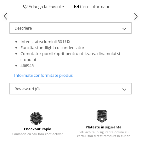
Roti Spate
Adauga la Favorite
Cere informatii
Sonerie
Frane V-Brake
Diverse
Set Roti
Descriere
Accesorii Remorca
Suspensii Spate
Roti ajutatoare
Butuci Roata
Intensitatea luminii 30 LUX
Scaune pentru Copii
Functia standlight cu condensator
Pinioane
Transport si Depozitare
Comutator pornit/oprit pentru utilizarea dinamului si
stopului
Schimbator Pinioane
466945
Schimbator Foi
Informatii conformitate produs
Manete Schimbator
Review-uri
(0)
Etrier frana
Jante
Angrenaje
Ureche cadru
Plateste in siguranta
Disc frana
Checkout Rapid
Poti achita in siguranta online cu
Comanda cu sau fara cont activat
cardul sau direct ramburs la curier
Cuvete