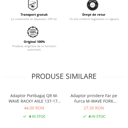
Monobloc
Transport gratuit
Drept de retur
La comenzile ce depasesc 299 lei.
14 zile conform legislatiei in vigoare
Original 100%
Produse originale de la furnizori
autorizati
PRODUSE SIMILARE
Adaptor Portbagaj QR M-
Adaptor prindere Far pe
WAVE RACKY AXLE 137-177
Furca M-WAVE FORK
mm
COCKPIT Negru
44,00 RON
27,50 RON
4
IN STOC
4
IN STOC