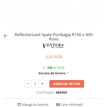
Ochelari
Cosuri pentru Biciclete
ZA Missinglink
Ghidoline
Solutii Tubeless
Huse Șa
Spacere/Axe Butuci/Rulmenti
Mansoane
Cabluri
Reflectorizant Spate Portbagaj R100 x 400
Pedale
Camere de bicicleta
Rosu
Pedale SPD
Accesorii Camere
Accesorii Pedale
Capete Cablu si Manta
Borsete si Genti
6,60 RON
Coliere Șa
Protectii Cadru
Accesorii Frane Hidraulice
508
IN STOC
Șei
Distantiere
Durata de livrare:
1
Antifurturi
Thru Axle
ADAUGA IN COS
Suport bidon si bidon
Placute Frana Disc
Aparatori noroi
Cod Produs:
466455
Saboti Frana
Oglinda
Roti Fata
Adauga la Favorite
Cere informatii
Pompe