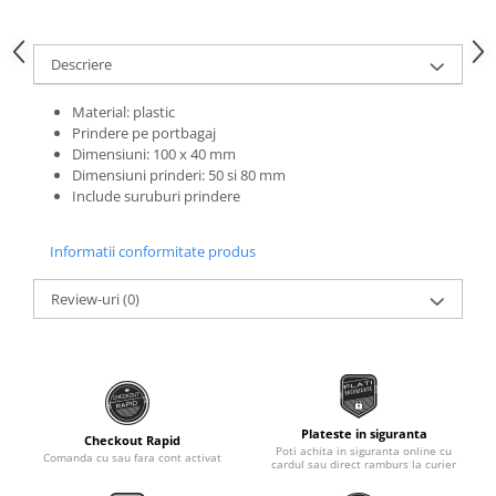
Roti Spate
Sonerie
Frane V-Brake
Descriere
Diverse
Set Roti
Accesorii Remorca
Suspensii Spate
Material: plastic
Roti ajutatoare
Prindere pe portbagaj
Butuci Roata
Dimensiuni: 100 x 40 mm
Scaune pentru Copii
Dimensiuni prinderi: 50 si 80 mm
Pinioane
Transport si Depozitare
Include suruburi prindere
Schimbator Pinioane
Schimbator Foi
Informatii conformitate produs
Manete Schimbator
Review-uri
(0)
Etrier frana
Jante
Angrenaje
Ureche cadru
Plateste in siguranta
Checkout Rapid
Poti achita in siguranta online cu
Disc frana
Comanda cu sau fara cont activat
cardul sau direct ramburs la curier
Cuvete