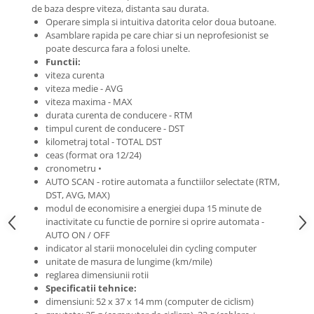
Roti Spate
de baza despre viteza, distanta sau durata.
Sonerie
Operare simpla si intuitiva datorita celor doua butoane.
Frane V-Brake
Asamblare rapida pe care chiar si un neprofesionist se
Diverse
poate descurca fara a folosi unelte.
Set Roti
Functii:
Accesorii Remorca
Suspensii Spate
viteza curenta
Roti ajutatoare
viteza medie - AVG
Butuci Roata
Scaune pentru Copii
viteza maxima - MAX
Pinioane
durata curenta de conducere - RTM
Transport si Depozitare
timpul curent de conducere - DST
Schimbator Pinioane
kilometraj total - TOTAL DST
ceas (format ora 12/24)
Schimbator Foi
cronometru •
Manete Schimbator
AUTO SCAN - rotire automata a functiilor selectate (RTM,
DST, AVG, MAX)
Etrier frana
modul de economisire a energiei dupa 15 minute de
inactivitate cu functie de pornire si oprire automata -
Jante
AUTO ON / OFF
Angrenaje
indicator al starii monocelulei din cycling computer
unitate de masura de lungime (km/mile)
Ureche cadru
reglarea dimensiunii rotii
Disc frana
Specificatii tehnice:
dimensiuni: 52 x 37 x 14 mm (computer de ciclism)
Cuvete