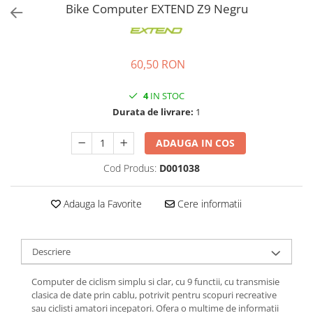
Bike Computer EXTEND Z9 Negru
Ochelari
Cosuri pentru Biciclete
ZA Missinglink
Ghidoline
Solutii Tubeless
Huse Șa
Spacere/Axe Butuci/Rulmenti
60,50 RON
Mansoane
Cabluri
4
IN STOC
Pedale
Camere de bicicleta
Durata de livrare:
1
Pedale SPD
Accesorii Camere
Accesorii Pedale
ADAUGA IN COS
Capete Cablu si Manta
Borsete si Genti
Coliere Șa
Cod Produs:
D001038
Protectii Cadru
Accesorii Frane Hidraulice
Șei
Adauga la Favorite
Cere informatii
Distantiere
Antifurturi
Thru Axle
Suport bidon si bidon
Descriere
Placute Frana Disc
Aparatori noroi
Saboti Frana
Computer de ciclism simplu si clar, cu 9 functii, cu transmisie
Oglinda
clasica de date prin cablu, potrivit pentru scopuri recreative
Roti Fata
sau ciclisti amatori incepatori. Ofera o multime de informatii
Pompe