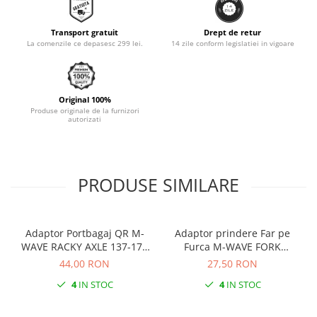
Transport gratuit
Drept de retur
La comenzile ce depasesc 299 lei.
14 zile conform legislatiei in vigoare
Original 100%
Produse originale de la furnizori
autorizati
PRODUSE SIMILARE
Adaptor Portbagaj QR M-
Adaptor prindere Far pe
WAVE RACKY AXLE 137-177
Furca M-WAVE FORK
mm
COCKPIT Negru
44,00 RON
27,50 RON
4
IN STOC
4
IN STOC