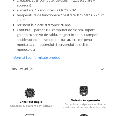
greutate: 25 g (computer de ciclism), 22 g (cablare +
accesorii)
Monobloc
alimentare: 1 x monocelula CR 2032 3V
temperatura de functionare / pastrare: 0 * - 50 * C / - 10 *
- 60 * C
rezistent la ploaie si stropire cu apa
Continutul pachetului: computer de ciclism, suport
ghidon cu senzor de cablu, magnet in snur, 1 tampon
antiderapant sub senzor (pe furca), 4 cleme pentru
montarea computerului si senzorului de ciclism,
monocelula
Informatii conformitate produs
Review-uri
(0)
Plateste in siguranta
Checkout Rapid
Poti achita in siguranta online cu
Comanda cu sau fara cont activat
cardul sau direct ramburs la curier