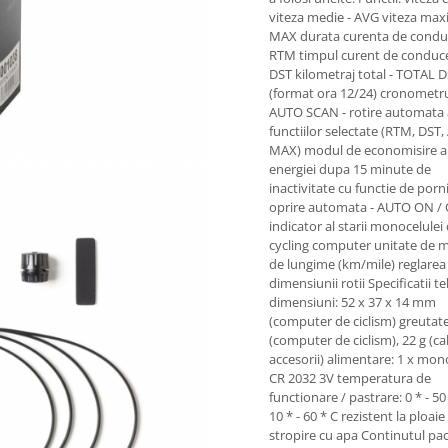
viteza medie - AVG viteza max
MAX durata curenta de condu
RTM timpul curent de conduce
DST kilometraj total - TOTAL 
(format ora 12/24) cronometru
AUTO SCAN - rotire automata 
functiilor selectate (RTM, DST,
MAX) modul de economisire a
energiei dupa 15 minute de
inactivitate cu functie de porni
oprire automata - AUTO ON /
indicator al starii monocelulei
cycling computer unitate de 
de lungime (km/mile) reglarea
dimensiunii rotii Specificatii t
dimensiuni: 52 x 37 x 14 mm
(computer de ciclism) greutate
(computer de ciclism), 22 g (ca
accesorii) alimentare: 1 x mon
CR 2032 3V temperatura de
functionare / pastrare: 0 * - 50 
10 * - 60 * C rezistent la ploaie 
stropire cu apa Continutul pac