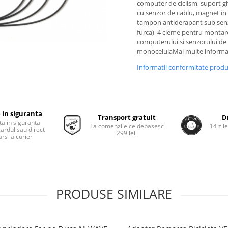
computer de ciclism, suport 
cu senzor de cablu, magnet in 
tampon antiderapant sub sen
furca), 4 cleme pentru montar
computerului si senzorului de 
monocelulaMai multe informat
Informatii conformitate prod
 in siguranta
Transport gratuit
D
ta in siguranta
La comenzile ce depasesc
14 zil
cardul sau direct
299 lei.
rs la curier
PRODUSE SIMILARE