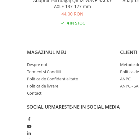
Adaptor Portbagaj QR M-WAVE RACKY
Adaptor
AXLE 137-177 mm
44,00 RON
4
IN STOC
MAGAZINUL MEU
CLIENTI
Despre noi
Metode de
Termeni si Conditii
Politica d
Politica de Confidentialitate
ANPC
Politica de livrare
ANPC - SA
Contact
SOCIAL
URMARESTE-NE IN SOCIAL MEDIA