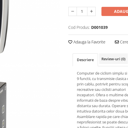
ADAUG
Cod Produs:
D001039
Adauga la Favorite
Cere 
Review-uri
(0)
Descriere
Computer de ciclism simplu si 
9 functii, cu transmisie clasica
prin cablu, potrivit pentru sco
recreative sau ciclisti amatori
incepatori. Ofera o multime d
informatii de baza despre vite
distanta sau durata. Operare s
intuitiva datorita celor doua 
Asamblare rapida pe care chiar
neprofesionist se poate descu
a folosi unelte. Functii: viteza