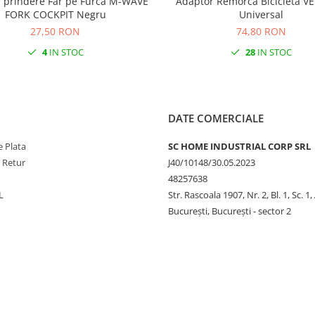
 prindere Far pe Furca M-WAVE
Adaptor Remorca Bicicleta 
FORK COCKPIT Negru
Universal
27,50 RON
74,80 RON
4
IN STOC
28
IN STOC
DATE COMERCIALE
 Plata
SC HOME INDUSTRIAL CORP SRL
e Retur
J40/10148/30.05.2023
48257638
L
Str. Rascoala 1907, Nr. 2, Bl. 1, Sc. 1,
București, București - sector 2