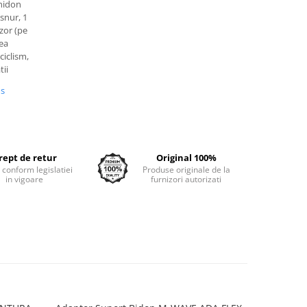
ghidon
snur, 1
zor (pe
ea
ciclism,
ii
us
rept de retur
Original 100%
e conform legislatiei
Produse originale de la
in vigoare
furnizori autorizati