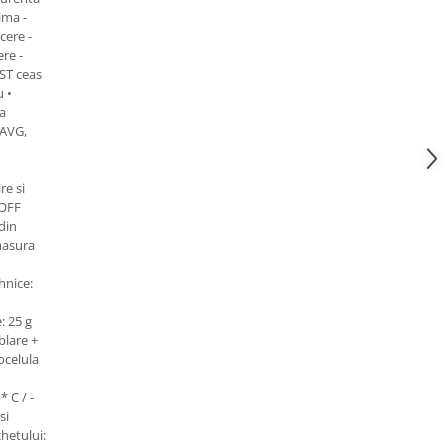
ima -
cere -
re -
DST ceas
 •
a
 AVG,
re si
 OFF
 din
masura
ehnice:
: 25 g
blare +
ocelula
* C / -
si
hetului: