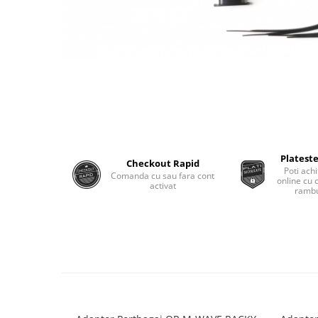
Monobloc
Plateste
Checkout Rapid
Poti achi
Comanda cu sau fara cont
online cu 
activat
rambu