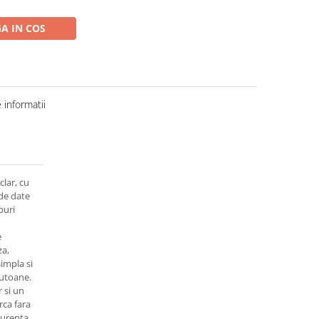
A IN COS
informatii
clar, cu
 de date
puri
e
za,
impla si
butoane.
 si un
rca fara
 curenta