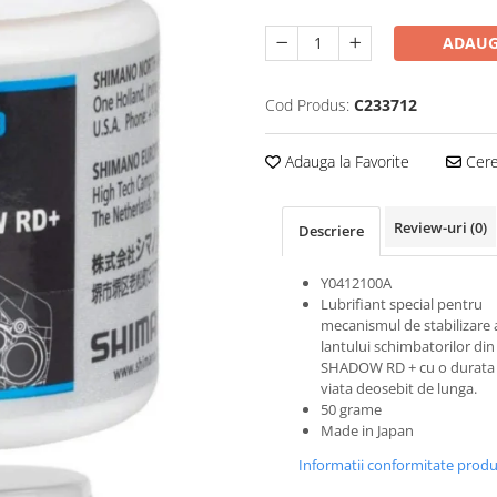
ADAUG
Cod Produs:
C233712
Adauga la Favorite
Cere 
Review-uri
(0)
Descriere
Y0412100A
Lubrifiant special pentru
mecanismul de stabilizare 
lantului schimbatorilor din
SHADOW RD + cu o durata
viata deosebit de lunga.
50 grame
Made in Japan
Informatii conformitate prod