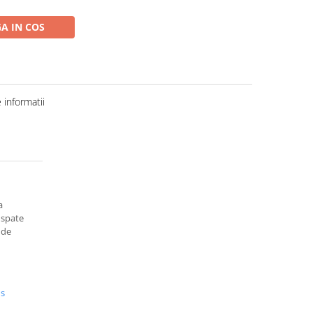
A IN COS
informatii
a
 spate
 de
us