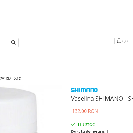
0,00
OW RD+ 50 g
Vaselina SHIMANO - 
132,00 RON
1
IN STOC
Durata de livrare:
1