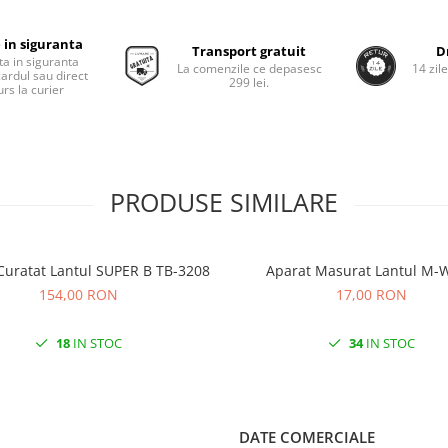
 in siguranta
Transport gratuit
D
ta in siguranta
La comenzile ce depasesc
14 zil
cardul sau direct
299 lei.
rs la curier
PRODUSE SIMILARE
Curatat Lantul SUPER B TB-3208
Aparat Masurat Lantul M-
154,00 RON
17,00 RON
18
IN STOC
34
IN STOC
DATE COMERCIALE