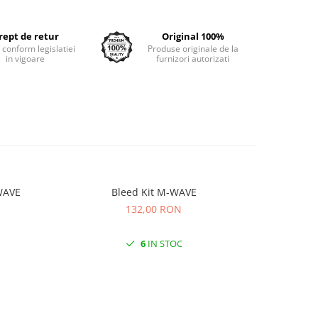
rept de retur
Original 100%
e conform legislatiei
Produse originale de la
in vigoare
furnizori autorizati
WAVE
Bleed Kit M-WAVE
Ceara Sup
132,00 RON
6
IN STOC