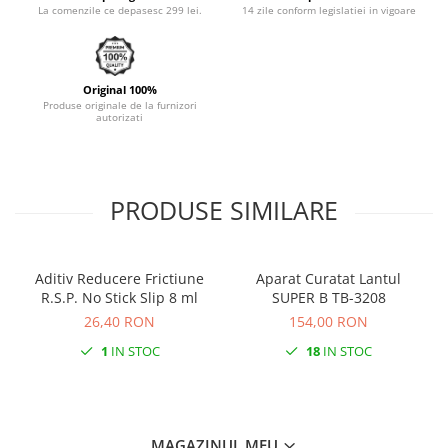
La comenzile ce depasesc 299 lei.
14 zile conform legislatiei in vigoare
Monobloc
Original 100%
Produse originale de la furnizori
autorizati
PRODUSE SIMILARE
Aditiv Reducere Frictiune
Aparat Curatat Lantul
R.S.P. No Stick Slip 8 ml
SUPER B TB-3208
26,40 RON
154,00 RON
1
IN STOC
18
IN STOC
MAGAZINUL MEU