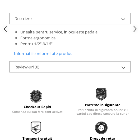
Roti Spate
Sonerie
Frane V-Brake
Descriere
Diverse
Set Roti
Accesorii Remorca
Suspensii Spate
Unealta pentru service, inlocuieste pedala
Roti ajutatoare
Forma ergonomica
Butuci Roata
Pentru 1/2"-9/16"
Scaune pentru Copii
Pinioane
Transport si Depozitare
Informatii conformitate produs
Schimbator Pinioane
Review-uri
(0)
Schimbator Foi
Manete Schimbator
Etrier frana
Jante
Plateste in siguranta
Checkout Rapid
Angrenaje
Poti achita in siguranta online cu
Comanda cu sau fara cont activat
cardul sau direct ramburs la curier
Ureche cadru
Disc frana
Cuvete
Transport gratuit
Drept de retur