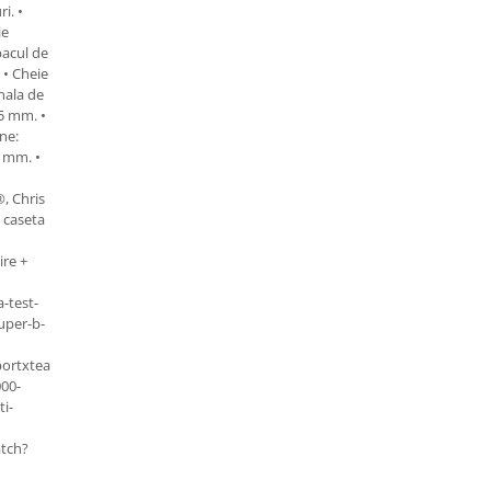
i. •
ie
pacul de
 • Cheie
nala de
5 mm. •
ne:
0 mm. •
 Chris
 caseta
ire +
a-test-
uper-b-
ortxteam.bikeshop1/videos/trusa-
000-
ti-
tch?