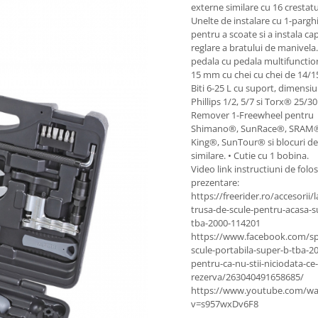
externe similare cu 16 crestatur
Unelte de instalare cu 1-pargh
pentru a scoate si a instala ca
reglare a bratului de manivela.
pedala cu pedala multifunctio
15 mm cu chei cu chei de 14/1
Biti 6-25 L cu suport, dimensiu
Phillips 1/2, 5/7 si Torx® 25/3
Remover 1-Freewheel pentru
Shimano®, SunRace®, SRAM®,
King®, SunTour® si blocuri de
similare. • Cutie cu 1 bobina.
Video link instructiuni de folos
prezentare:
https://freerider.ro/accesorii/l
trusa-de-scule-pentru-acasa-s
tba-2000-114201
https://www.facebook.com/sp
scule-portabila-super-b-tba-2
pentru-ca-nu-stii-niciodata-ce-
rezerva/263040491658685/
https://www.youtube.com/wa
v=s957wxDv6F8