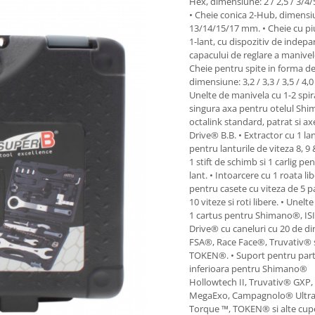
Hex, dimensiune: 2 / 2,5 / 3/4
• Cheie conica 2-Hub, dimensi
13/14/15/17 mm. • Cheie cu piu
1-lant, cu dispozitiv de indepa
capacului de reglare a manivele
Cheie pentru spite in forma de
dimensiune: 3,2 / 3,3 / 3,5 / 4,
Unelte de manivela cu 1-2 spir
singura axa pentru otelul Sh
octalink standard, patrat si axe
Drive® B.B. • Extractor cu 1 la
pentru lanturile de viteza 8, 9 
1 stift de schimb si 1 carlig pe
lant. • Intoarcere cu 1 roata li
pentru casete cu viteza de 5 p
10 viteze si roti libere. • Unelt
1 cartus pentru Shimano®, IS
Drive® cu caneluri cu 20 de din
FSA®, Race Face®, Truvativ® 
TOKEN®. • Suport pentru par
inferioara pentru Shimano®
Hollowtech II, Truvativ® GXP
MegaExo, Campagnolo® Ultra
Torque ™, TOKEN® si alte cup