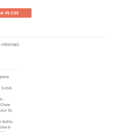
A IN COS
informatii
 piese
3-otel.
r.,
 Cheie
tor Dr.
e dubla,
chei 6-