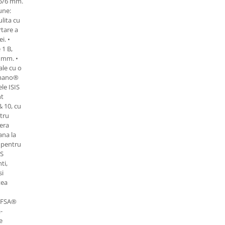
/5/6 mm.
une:
lita cu
rtare a
i. •
 1 B,
0 mm. •
ale cu o
imano®
le ISIS
nt
& 10, cu
ntru
bera
ana la
e pentru
IS
ti,
si
tea
, FSA®
-
e