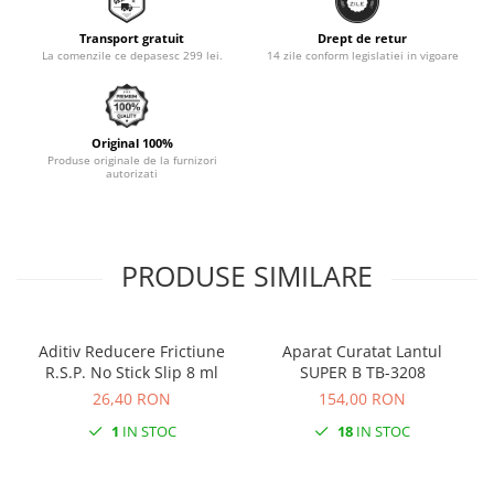
Monobloc
Transport gratuit
Drept de retur
La comenzile ce depasesc 299 lei.
14 zile conform legislatiei in vigoare
Original 100%
Produse originale de la furnizori
autorizati
PRODUSE SIMILARE
Aditiv Reducere Frictiune
Aparat Curatat Lantul
R.S.P. No Stick Slip 8 ml
SUPER B TB-3208
26,40 RON
154,00 RON
1
IN STOC
18
IN STOC