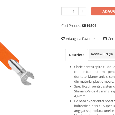
ADAUG
Cod Produs:
SB19501
Adauga la Favorite
Cere 
Review-uri
(0)
Descriere
Cheie pentru spite cu dou
capete, tratata termic pen
duritate. Maner unic si conf
din material plastic moale.
Specificatii: pentru sistemu
Shimano® de 4,3 mm si nip
4,4 mm.
Pe baza experientei noastr
industrie din 1990, Super B
angajat sa produca unelte