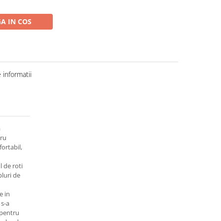
A IN COS
informatii
a
tru
ortabil,
l de roti
luri de
e in
 s-a
 pentru