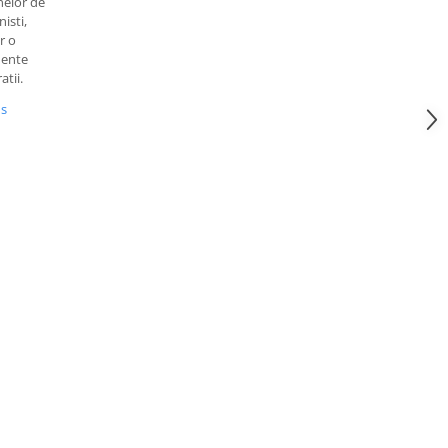
nelor de
isti,
r o
mente
atii.
us