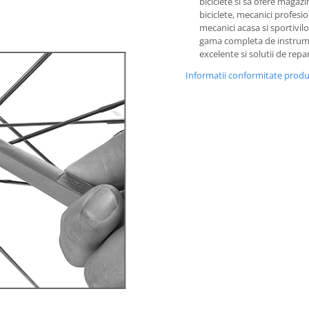
biciclete si sa ofere magazi
biciclete, mecanici profesion
mecanici acasa si sportivilo
gama completa de instru
excelente si solutii de repar
Informatii conformitate prod