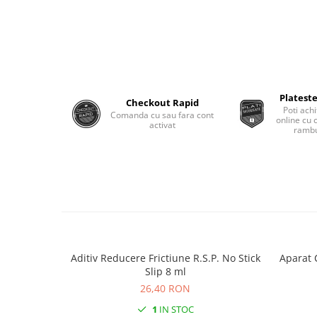
Monobloc
Plateste
Checkout Rapid
Poti achi
Comanda cu sau fara cont
online cu 
activat
rambu
Aditiv Reducere Frictiune R.S.P. No Stick
Aparat 
Slip 8 ml
26,40 RON
1
IN STOC