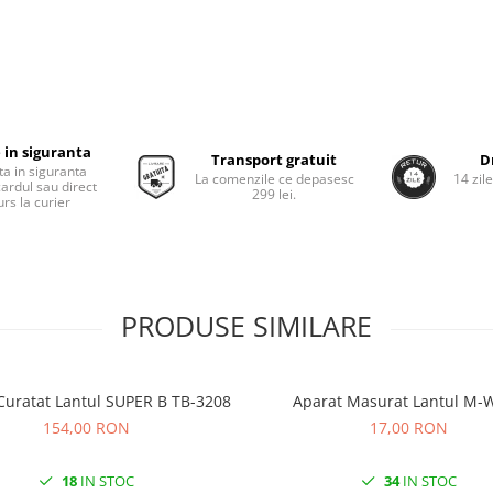
 in siguranta
Transport gratuit
D
ta in siguranta
La comenzile ce depasesc
14 zil
cardul sau direct
299 lei.
rs la curier
PRODUSE SIMILARE
Curatat Lantul SUPER B TB-3208
Aparat Masurat Lantul M-
154,00 RON
17,00 RON
18
IN STOC
34
IN STOC