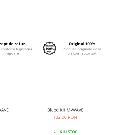
rept de retur
Original 100%
e conform legislatiei
Produse originale de la
in vigoare
furnizori autorizati
WAVE
Bleed Kit M-WAVE
Ceara Sup
132,00 RON
6
IN STOC