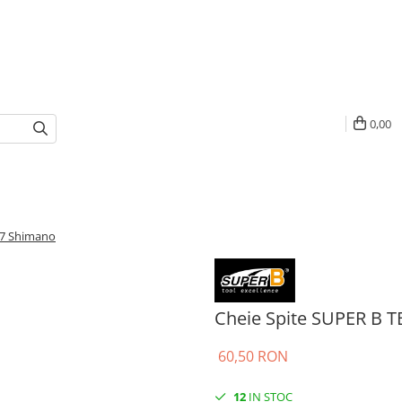
0,00
17 Shimano
Cheie Spite SUPER B 
60,50 RON
12
IN STOC