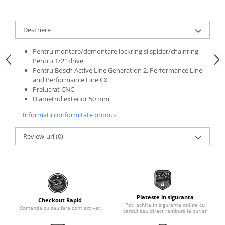
Roti Spate
Sonerie
Frane V-Brake
Descriere
Diverse
Set Roti
Accesorii Remorca
Suspensii Spate
Pentru montare/demontare lockring si spider/chainring
Roti ajutatoare
Pentru 1/2″ drive
Butuci Roata
Pentru Bosch Active Line Generation 2, Performance Line
Scaune pentru Copii
and Performance Line CX .
Pinioane
Transport si Depozitare
Prelucrat CNC
Schimbator Pinioane
Diametrul exterior 50 mm
Schimbator Foi
Informatii conformitate produs
Manete Schimbator
Review-uri
(0)
Etrier frana
Jante
Angrenaje
Ureche cadru
Plateste in siguranta
Checkout Rapid
Poti achita in siguranta online cu
Disc frana
Comanda cu sau fara cont activat
cardul sau direct ramburs la curier
Cuvete