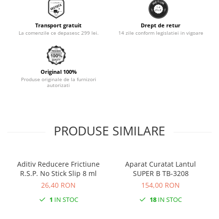
Monobloc
Transport gratuit
Drept de retur
La comenzile ce depasesc 299 lei.
14 zile conform legislatiei in vigoare
Original 100%
Produse originale de la furnizori
autorizati
PRODUSE SIMILARE
Aditiv Reducere Frictiune
Aparat Curatat Lantul
R.S.P. No Stick Slip 8 ml
SUPER B TB-3208
26,40 RON
154,00 RON
1
IN STOC
18
IN STOC