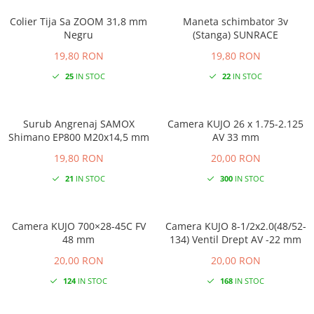
Colier Tija Sa ZOOM 31,8 mm
Maneta schimbator 3v
Negru
(Stanga) SUNRACE
19,80 RON
19,80 RON
25
IN STOC
22
IN STOC
Surub Angrenaj SAMOX
Camera KUJO 26 x 1.75-2.125
Shimano EP800 M20x14,5 mm
AV 33 mm
19,80 RON
20,00 RON
21
IN STOC
300
IN STOC
Camera KUJO 700×28-45C FV
Camera KUJO 8-1/2x2.0(48/52-
48 mm
134) Ventil Drept AV -22 mm
20,00 RON
20,00 RON
124
IN STOC
168
IN STOC