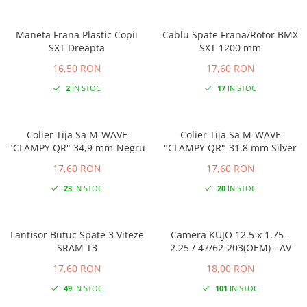
Maneta Frana Plastic Copii
Cablu Spate Frana/Rotor BMX
SXT Dreapta
SXT 1200 mm
16,50 RON
17,60 RON
2
IN STOC
17
IN STOC
Colier Tija Sa M-WAVE
Colier Tija Sa M-WAVE
"CLAMPY QR" 34,9 mm-Negru
"CLAMPY QR"-31.8 mm Silver
17,60 RON
17,60 RON
23
IN STOC
20
IN STOC
Lantisor Butuc Spate 3 Viteze
Camera KUJO 12.5 x 1.75 -
SRAM T3
2.25 / 47/62-203(OEM) - AV
17,60 RON
18,00 RON
49
IN STOC
101
IN STOC