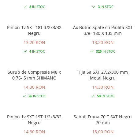
8
IN STOC
3
IN STOC
Pinion 1v SXT 18T 1/2x3/32
Ax Butuc Spate cu Piulita SXT
Negru
3/8- 180 X 135 mm
13,20 RON
13,20 RON
4
IN STOC
326
IN STOC
Surub de Compresie M8 x
Tija Sa SXT 27,2/300 mm
0,75- 5 mm SHIMANO
Metal Negru
14,30 RON
14,30 RON
26
IN STOC
58
IN STOC
Pinion 1v SXT 19T 1/2x3/32
Saboti Frana 70 T SXT Negru
Negru
70 mm
14,30 RON
15,00 RON