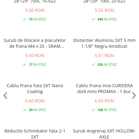
28"/29" 700C 16-622
28"/29" 700C 20-622
5,50 RON
5,50 RON
72
IN STOC
440
IN STOC
Surub de blocare a placutelor
Distantier Aluminiu SXT 5 mm
de frana M4 x 25 - SRAM
1.1/8" Negru Anodizat
RED/FORCE/RIVAL
5,50 RON
5,51 RON
17
IN STOC
326
IN STOC
Cablu Frana Fata SXT Nano
Cablu Frana Inox CURSIERA
Coating
(6x9 mm) PROMAX - 1 buc
6,60 RON
6,60 RON
30
IN STOC
168
IN STOC
Reductie Schimbator Fata 2-1
Surub Angrenaj SXT HOLLOW-
SXT
AXLE