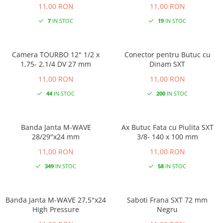
11,00 RON
11,00 RON
7
IN STOC
19
IN STOC
Camera TOURBO 12" 1/2 x
Conector pentru Butuc cu
1,75- 2.1/4 DV 27 mm
Dinam SXT
11,00 RON
11,00 RON
44
IN STOC
200
IN STOC
Banda Janta M-WAVE
Ax Butuc Fata cu Piulita SXT
28/29"x24 mm
3/8- 140 x 100 mm
11,00 RON
11,00 RON
349
IN STOC
58
IN STOC
Banda Janta M-WAVE 27,5"x24
Saboti Frana SXT 72 mm
High Pressure
Negru