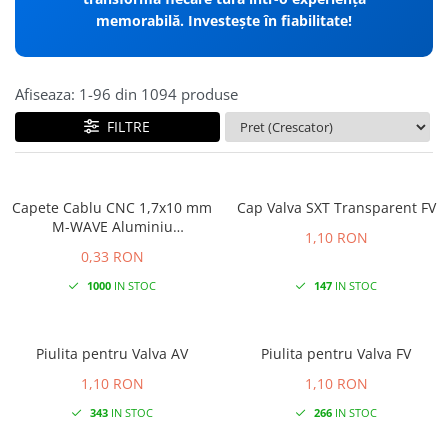
memorabilă. Investește în fiabilitate!
Afiseaza:
1-
96
din
1094
produse
FILTRE
Capete Cablu CNC 1,7x10 mm
Cap Valva SXT Transparent FV
M-WAVE Aluminiu
1,10 RON
Gold/Orange Anodizat
0,33 RON
1000
IN STOC
147
IN STOC
Piulita pentru Valva AV
Piulita pentru Valva FV
1,10 RON
1,10 RON
343
IN STOC
266
IN STOC