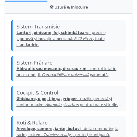
Ureche cadru
🛠️ Uzură & Înlocuire
Disc frana
Cuvete
Sistem Transmisie
Lanțuri, pinioane, foi, schimbătoare
- precizie
Monobloc
japoneză și inovație americană.
6-12 viteze
, toate
standardele.
Sistem Frânare
Hidraulic sau mecanic, disc sau rim
- control total în
orice condiții.
Compatibilitate universală
garantată.
Cockpit & Control
Ghidoane, pipe, tije șa, gripper
- poziție perfectă și
confort maxim.
Aluminiu și carbon
pentru toate stilurile.
Roți & Rulare
Anvelope, camere, jante, butuci
- de la commuting la
racing extrem.
Tubeless ready
și protecție antipană.