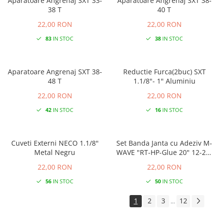
Aparatoare Angrenaj SXT 33-
Aparatoare Angrenaj SXT 38-
38 T
40 T
22,00 RON
22,00 RON
83
IN STOC
38
IN STOC
Aparatoare Angrenaj SXT 38-
Reductie Furca(2buc) SXT
48 T
1.1/8"- 1" Aluminiu
22,00 RON
22,00 RON
42
IN STOC
16
IN STOC
Cuveti Externi NECO 1.1/8"
Set Banda Janta cu Adeziv M-
Metal Negru
WAVE "RT-HP-Glue 20" 12-29"
(20-203/622) 20 mm
22,00 RON
22,00 RON
56
IN STOC
50
IN STOC
1
2
3
12
...