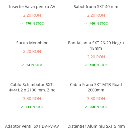
Insertie Valva pentru AV
Sabot frana SXT 40 mm
2,20 RON
2,20 RON
170
IN STOC
460
IN STOC
Surub Monobloc
Banda Janta SXT 26-29 Negru
18mm
2,20 RON
2,20 RON
94
IN STOC
180
IN STOC
Cablu Schimbator SXT,
Cablu Frana SXT MTB-Road
4×4/1,2 x 2100 mm, Zinc
2000mm
3,30 RON
3,30 RON
614
IN STOC
300
IN STOC
Adaptor Ventil SXT DV-FV-AV
Distantier Aluminiu SXT 5 mm