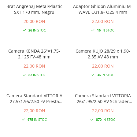
Brat Angrenaj Metal/Plastic
Adaptor Ghidon Aluminiu M-
SXT 170 mm, Negru
WAVE O31.8- O25.4 mm
20,00 RON
22,00 RON
26
IN STOC
16
IN STOC
Camera KENDA 26"×1.75-
Camera KUJO 28/29 x 1.90-
2.125 FV-48 mm
2.35 AV 48 mm
22,00 RON
22,00 RON
82
IN STOC
36
IN STOC
Camera Standard VITTORIA
Camera Standard VITTORIA
27.5x1.95/2.50 FV Presta
26x1.95/2.50 AV Schrader
48mm
48mm
22,00 RON
22,00 RON
975
IN STOC
870
IN STOC