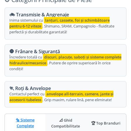
Oglinda
Roti Fata
🚲 Transmisie & Angrenaje
Pompe
Roti Spate
Inima sistemului cu
lanțuri, cassete, foi și schimbătoare
Sonerie
pentru 6-12 viteze
. Shimano, SRAM, Campagnolo - fluiditate
Frane V-Brake
perfectă și durabilitate garantată!
Diverse
Set Roti
Accesorii Remorca
Suspensii Spate
🛑 Frânare & Siguranță
Roti ajutatoare
Butuci Roata
Încredere totală cu
discuri, placuțe, saboți și sisteme complete
Scaune pentru Copii
hidraulice/mecanice
. Putere de oprire superioară în orice
Pinioane
Transport si Depozitare
condiții!
Schimbator Pinioane
Schimbator Foi
🏃 Roți & Anvelope
Contactul perfect cu
anvelope all-terrain, camere, jante și
Manete Schimbator
accesorii tubeless
. Grip maxim, rulare lină, pene eliminate!
Etrier frana
Jante
🔩 Sisteme
📐 Ghid
🏆 Top Branduri
Angrenaje
Complete
Compatibilitate