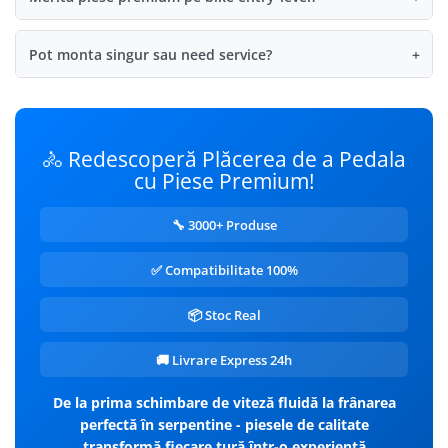
Pot monta singur sau need service?
+
🚴 Redescoperă Plăcerea de a Pedala
cu Piese Premium!
🔧 3000+ Produse
✅ Compatibilitate 100%
📦 Stoc Real
🚚 Livrare Express 24h
De la prima schimbare de viteză fluidă la frânarea
perfectă în serpentine - piesele de calitate
transformă fiecare tură într-o experiență