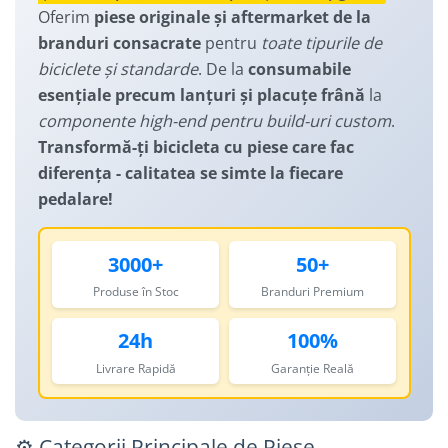
Manusi
Oferim
piese originale și aftermarket de la
Lanturi
Lumini Spate
branduri consacrate
pentru
toate tipurile de
Ochelari
Cosuri pentru Biciclete
ZA Missinglink
biciclete și standarde
. De la
consumabile
Solutii Tubeless
Ghidoline
esențiale precum lanțuri și placuțe frână
la
Spacere/Axe Butuci/Rulmenti
Huse Șa
componente high-end pentru build-uri custom
.
Transformă-ți bicicleta cu piese care fac
Cabluri
Mansoane
diferența - calitatea se simte la fiecare
Camere de bicicleta
Pedale
pedalare!
Accesorii Camere
Pedale SPD
Accesorii Pedale
Capete Cablu si Manta
3000+
50+
Borsete si Genti
Coliere Șa
Produse în Stoc
Branduri Premium
Protectii Cadru
Accesorii Frane Hidraulice
Șei
24h
100%
Distantiere
Antifurturi
Livrare Rapidă
Garanție Reală
Thru Axle
Suport bidon si bidon
Placute Frana Disc
Aparatori noroi
Saboti Frana
⚙️ Categorii Principale de Piese