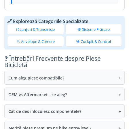
🔗 Explorează Categoriile Specializate
⛓️ Lanțuri & Transmisie
🛑 Sisteme Frânare
🏃 Anvelope & Camere
🎯 Cockpit & Control
❓ Întrebări Frecvente despre Piese
Bicicletă
Cum aleg piese compatibile?
+
OEM vs Aftermarket - ce aleg?
+
Cât de des înlocuiesc componentele?
+
Merită piese premium pe bike entry-level?
+