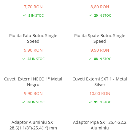
7,70 RON
8,80 RON
5
IN STOC
20
IN STOC
Piulita Fata Butuc Single
Piulita Spate Butuc Single
Speed
Speed
9,90 RON
9,90 RON
32
IN STOC
88
IN STOC
Cuveti Externi NECO 1" Metal
Cuveti Externi SXT 1 - Metal
Negru
Silver
9,90 RON
10,00 RON
86
IN STOC
91
IN STOC
Adaptor Aluminiu SXT
Adaptor Pipa SXT 25.4-22.2
28.6(1.1/8″)-25.4(1″) mm
Aluminiu