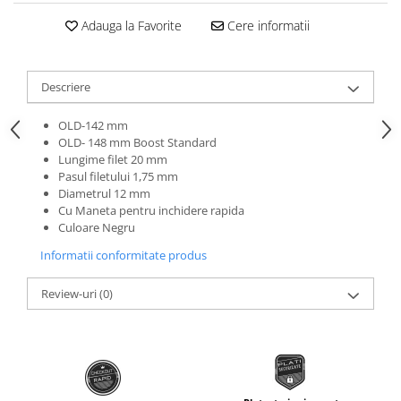
Roti Spate
Sonerie
Adauga la Favorite
Cere informatii
Frane V-Brake
Diverse
Set Roti
Accesorii Remorca
Descriere
Suspensii Spate
Roti ajutatoare
Butuci Roata
OLD-142 mm
Scaune pentru Copii
OLD- 148 mm Boost Standard
Pinioane
Transport si Depozitare
Lungime filet 20 mm
Schimbator Pinioane
Pasul filetului 1,75 mm
Diametrul 12 mm
Schimbator Foi
Cu Maneta pentru inchidere rapida
Culoare Negru
Manete Schimbator
Informatii conformitate produs
Etrier frana
Jante
Review-uri
(0)
Angrenaje
Ureche cadru
Disc frana
Cuvete