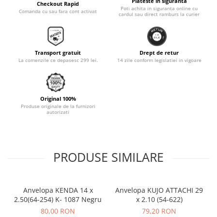
Plateste in siguranta
Checkout Rapid
Poti achita in siguranta online cu
Monobloc
Comanda cu sau fara cont activat
cardul sau direct ramburs la curier
Transport gratuit
Drept de retur
La comenzile ce depasesc 299 lei.
14 zile conform legislatiei in vigoare
Original 100%
Produse originale de la furnizori
autorizati
PRODUSE SIMILARE
Anvelopa KENDA 14 x
Anvelopa KUJO ATTACHI 29
2.50(64-254) K- 1087 Negru
x 2.10 (54-622)
80,00 RON
79,20 RON