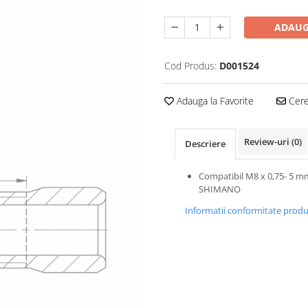
ADAUG
Cod Produs:
D001524
Adauga la Favorite
Cere 
Review-uri
(0)
Descriere
Compatibil M8 x 0,75- 5 m
SHIMANO
Informatii conformitate prod