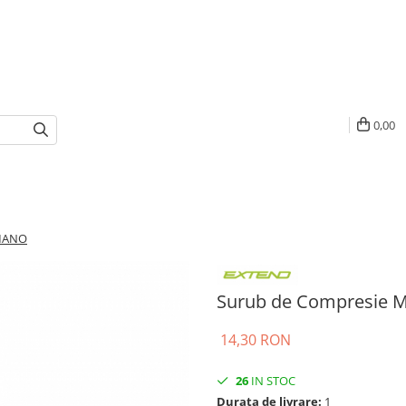
0,00
IMANO
Surub de Compresie 
14,30 RON
26
IN STOC
Durata de livrare:
1