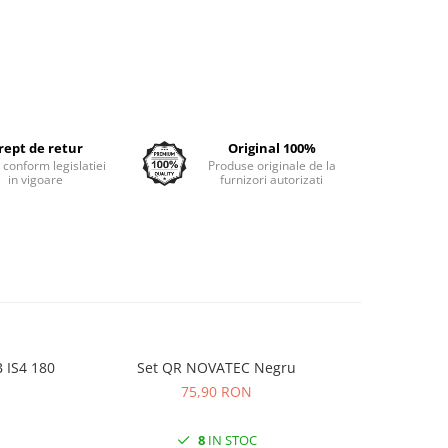
rept de retur
Original 100%
e conform legislatiei
Produse originale de la
in vigoare
furnizori autorizati
 IS4 180
Set QR NOVATEC Negru
Camera K
75,90 RON
8
IN STOC