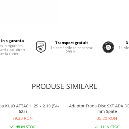
 in siguranta
Transport gratuit
D
ta in siguranta
La comenzile ce depasesc
14 zil
cardul sau direct
299 lei.
rs la curier
PRODUSE SIMILARE
pa KUJO ATTACHI 29 x 2.10 (54-
Adaptor Frana Disc SXT ADA DB
622)
mm Spate
79,20 RON
35,20 RON
15
IN STOC
11
IN STOC