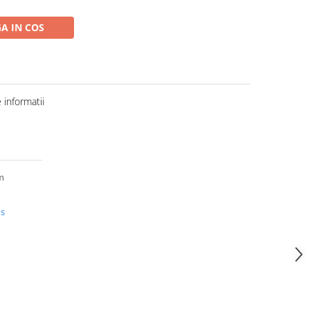
A IN COS
informatii
m
us