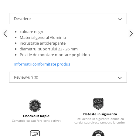
Roti Spate
Sonerie
Frane V-Brake
Diverse
Descriere
Set Roti
Accesorii Remorca
Suspensii Spate
culoare negru
Roti ajutatoare
Material general Aluminiu
Butuci Roata
Scaune pentru Copii
incrustatie antiderapante
diametrul suportului 22 - 26 mm
Pinioane
Transport si Depozitare
Pozitie de montare montare pe ghidon
Schimbator Pinioane
Informatii conformitate produs
Schimbator Foi
Review-uri
(0)
Manete Schimbator
Etrier frana
Jante
Angrenaje
Plateste in siguranta
Ureche cadru
Checkout Rapid
Poti achita in siguranta online cu
Comanda cu sau fara cont activat
cardul sau direct ramburs la curier
Disc frana
Cuvete