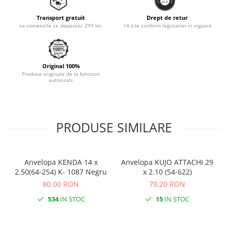
Monobloc
Transport gratuit
Drept de retur
La comenzile ce depasesc 299 lei.
14 zile conform legislatiei in vigoare
Original 100%
Produse originale de la furnizori
autorizati
PRODUSE SIMILARE
Anvelopa KENDA 14 x
Anvelopa KUJO ATTACHI 29
2.50(64-254) K- 1087 Negru
x 2.10 (54-622)
80,00 RON
79,20 RON
534
IN STOC
15
IN STOC