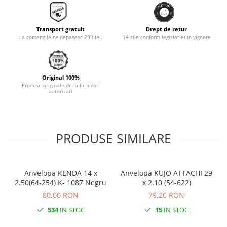
Monobloc
Transport gratuit
Drept de retur
La comenzile ce depasesc 299 lei.
14 zile conform legislatiei in vigoare
Original 100%
Produse originale de la furnizori
autorizati
PRODUSE SIMILARE
Anvelopa KENDA 14 x
Anvelopa KUJO ATTACHI 29
2.50(64-254) K- 1087 Negru
x 2.10 (54-622)
80,00 RON
79,20 RON
534
IN STOC
15
IN STOC