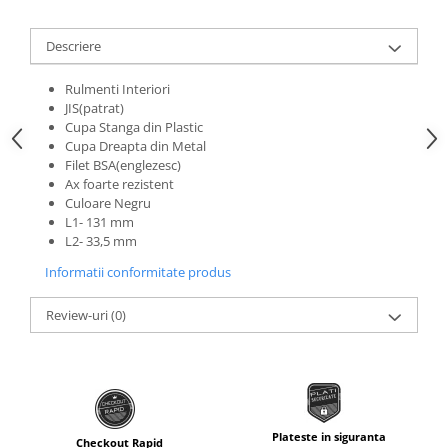
Roti Spate
Sonerie
Frane V-Brake
Descriere
Diverse
Set Roti
Rulmenti Interiori
Accesorii Remorca
Suspensii Spate
JIS(patrat)
Roti ajutatoare
Cupa Stanga din Plastic
Butuci Roata
Scaune pentru Copii
Cupa Dreapta din Metal
Pinioane
Filet BSA(englezesc)
Transport si Depozitare
Ax foarte rezistent
Schimbator Pinioane
Culoare Negru
L1- 131 mm
Schimbator Foi
L2- 33,5 mm
Manete Schimbator
Informatii conformitate produs
Etrier frana
Review-uri
(0)
Jante
Angrenaje
Ureche cadru
Disc frana
Plateste in siguranta
Cuvete
Checkout Rapid