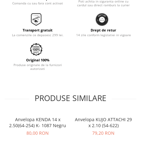
Poti achita in siguranta online cu
Comanda cu sau fara cont activat
cardul sau direct ramburs la curier
Monobloc
Transport gratuit
Drept de retur
La comenzile ce depasesc 299 lei.
14 zile conform legislatiei in vigoare
Original 100%
Produse originale de la furnizori
autorizati
PRODUSE SIMILARE
Anvelopa KENDA 14 x
Anvelopa KUJO ATTACHI 29
2.50(64-254) K- 1087 Negru
x 2.10 (54-622)
80,00 RON
79,20 RON