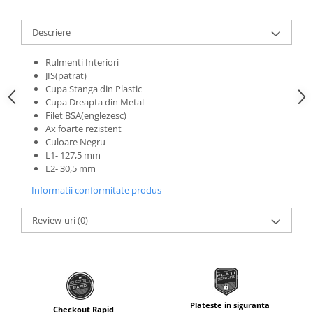
Roti Spate
Sonerie
Frane V-Brake
Descriere
Diverse
Set Roti
Rulmenti Interiori
Accesorii Remorca
Suspensii Spate
JIS(patrat)
Roti ajutatoare
Cupa Stanga din Plastic
Butuci Roata
Scaune pentru Copii
Cupa Dreapta din Metal
Pinioane
Filet BSA(englezesc)
Transport si Depozitare
Ax foarte rezistent
Schimbator Pinioane
Culoare Negru
L1- 127,5 mm
Schimbator Foi
L2- 30,5 mm
Manete Schimbator
Informatii conformitate produs
Etrier frana
Review-uri
(0)
Jante
Angrenaje
Ureche cadru
Disc frana
Plateste in siguranta
Cuvete
Checkout Rapid