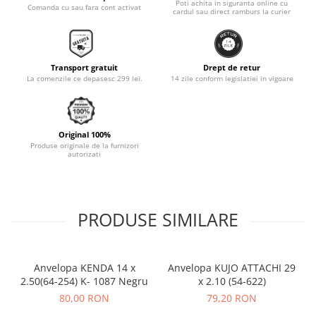
Poti achita in siguranta online cu
Comanda cu sau fara cont activat
cardul sau direct ramburs la curier
Monobloc
Transport gratuit
Drept de retur
La comenzile ce depasesc 299 lei.
14 zile conform legislatiei in vigoare
Original 100%
Produse originale de la furnizori
autorizati
PRODUSE SIMILARE
Anvelopa KENDA 14 x
Anvelopa KUJO ATTACHI 29
2.50(64-254) K- 1087 Negru
x 2.10 (54-622)
80,00 RON
79,20 RON