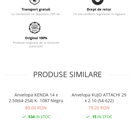
Monobloc
Transport gratuit
Drept de retur
La comenzile ce depasesc 299 lei.
14 zile conform legislatiei in vigoare
Original 100%
Produse originale de la furnizori
autorizati
PRODUSE SIMILARE
Anvelopa KENDA 14 x
Anvelopa KUJO ATTACHI 29
2.50(64-254) K- 1087 Negru
x 2.10 (54-622)
80,00 RON
79,20 RON
534
IN STOC
15
IN STOC