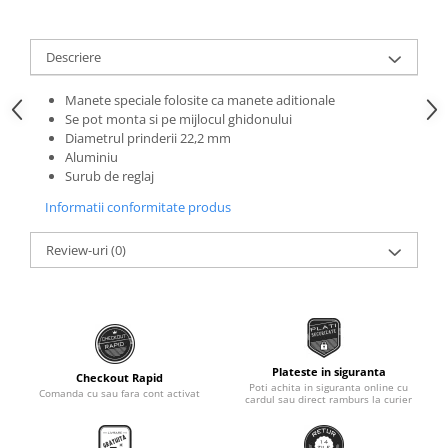
Roti Spate
Sonerie
Frane V-Brake
Descriere
Diverse
Set Roti
Accesorii Remorca
Suspensii Spate
Manete speciale folosite ca manete aditionale
Roti ajutatoare
Se pot monta si pe mijlocul ghidonului
Butuci Roata
Diametrul prinderii 22,2 mm
Scaune pentru Copii
Aluminiu
Pinioane
Transport si Depozitare
Surub de reglaj
Schimbator Pinioane
Informatii conformitate produs
Schimbator Foi
Review-uri
(0)
Manete Schimbator
Etrier frana
Jante
Angrenaje
Plateste in siguranta
Ureche cadru
Checkout Rapid
Poti achita in siguranta online cu
Comanda cu sau fara cont activat
cardul sau direct ramburs la curier
Disc frana
Cuvete