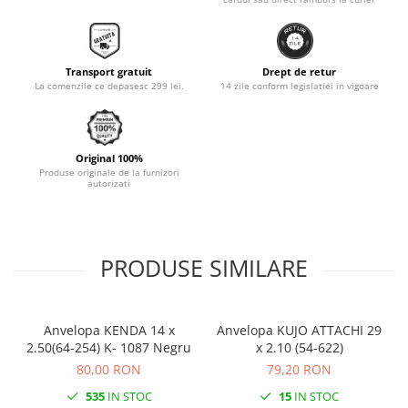
Monobloc
Transport gratuit
Drept de retur
La comenzile ce depasesc 299 lei.
14 zile conform legislatiei in vigoare
Original 100%
Produse originale de la furnizori
autorizati
PRODUSE SIMILARE
Anvelopa KENDA 14 x
Anvelopa KUJO ATTACHI 29
2.50(64-254) K- 1087 Negru
x 2.10 (54-622)
80,00 RON
79,20 RON
535
IN STOC
15
IN STOC