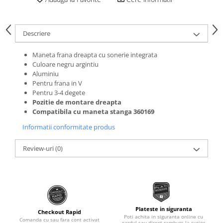
Roti Spate
Sonerie
Frane V-Brake
Diverse
Descriere
Set Roti
Accesorii Remorca
Suspensii Spate
Maneta frana dreapta cu sonerie integrata
Roti ajutatoare
Culoare negru argintiu
Butuci Roata
Scaune pentru Copii
Aluminiu
Pinioane
Pentru frana in V
Transport si Depozitare
Pentru 3-4 degete
Schimbator Pinioane
Pozitie de montare dreapta
Schimbator Foi
Compatibila cu maneta stanga 360169
Manete Schimbator
Informatii conformitate produs
Etrier frana
Review-uri
(0)
Jante
Angrenaje
Ureche cadru
Disc frana
Plateste in siguranta
Checkout Rapid
Poti achita in siguranta online cu
Cuvete
Comanda cu sau fara cont activat
cardul sau direct ramburs la curier