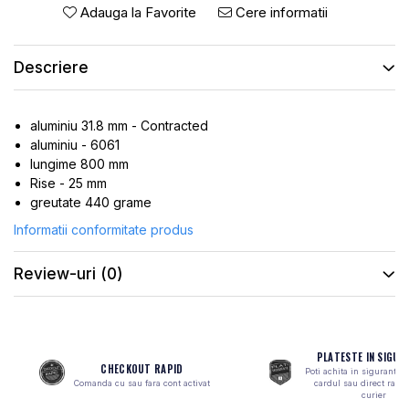
ROTI SPATE
SONERIE
Adauga la Favorite
Cere informatii
FRANE V-BRAKE
DIVERSE
SET ROTI
Descriere
Accesorii Remorca
SUSPENSII SPATE
Roti ajutatoare
Scaune pentru Copii
BUTUCI ROATA
aluminiu 31.8 mm - Contracted
Transport si Depozitare
PINIOANE
aluminiu - 6061
lungime 800 mm
SCHIMBATOR PINIOANE
Rise - 25 mm
SCHIMBATOR FOI
greutate 440 grame
MANETE SCHIMBATOR
Informatii conformitate produs
ETRIER FRANA
Review-uri
(0)
JANTE
ANGRENAJE
URECHE CADRU
PLATESTE IN SIGUR
CHECKOUT RAPID
DISC FRANA
Poti achita in siguranta 
Comanda cu sau fara cont activat
cardul sau direct ramb
curier
CUVETE