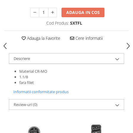
Roti Spate
Sonerie
Frane V-Brake
ADAUGA IN COS
Diverse
Set Roti
Cod Produs:
SXTFL
Accesorii Remorca
Suspensii Spate
Roti ajutatoare
Adauga la Favorite
Cere informatii
Butuci Roata
Scaune pentru Copii
Pinioane
Transport si Depozitare
Schimbator Pinioane
Descriere
Schimbator Foi
Material CR-MO
Manete Schimbator
1.1/8
fara filet
Etrier frana
Informatii conformitate produs
Jante
Angrenaje
Review-uri
(0)
Ureche cadru
Disc frana
Cuvete