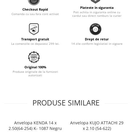
Monobloc
Plateste in siguranta
Checkout Rapid
Poti achita in siguranta online cu
Comanda cu sau fara cont activat
cardul sau direct ramburs la curier
Transport gratuit
Drept de retur
La comenzile ce depasesc 299 lei.
14 zile conform legislatiei in vigoare
Original 100%
Produse originale de la furnizori
autorizati
PRODUSE SIMILARE
Anvelopa KENDA 14 x
Anvelopa KUJO ATTACHI 29
2.50(64-254) K- 1087 Negru
x 2.10 (54-622)