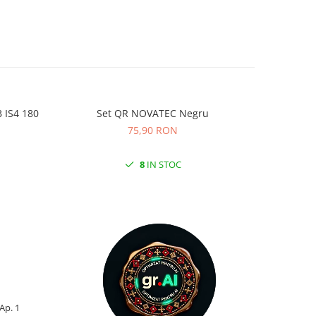
 IS4 180
Set QR NOVATEC Negru
Camera K
75,90 RON
8
IN STOC
 Ap. 1