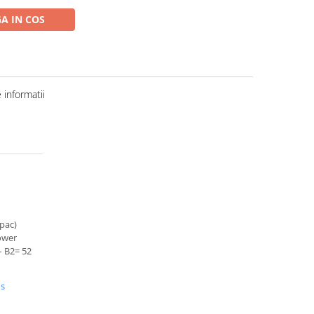
A IN COS
informatii
apac)
ower
 B2= 52
us