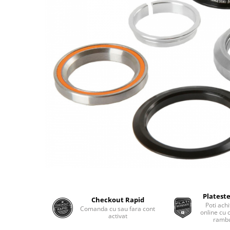
Plateste
Checkout Rapid
Poti achi
Comanda cu sau fara cont
online cu 
activat
rambu