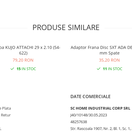
PRODUSE SIMILARE
pa KUJO ATTACHI 29 x 2.10 (54-
Adaptor Frana Disc SXT ADA DB
622)
mm Spate
79,20 RON
35,20 RON
15
IN STOC
11
IN STOC
DATE COMERCIALE
 Plata
SC HOME INDUSTRIAL CORP SRL
e Retur
J40/10148/30.05.2023
48257638
L
Str. Rascoala 1907, Nr. 2, Bl. 1, Sc. 1,