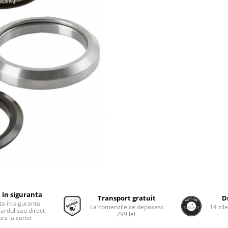
 in siguranta
Transport gratuit
D
ta in siguranta
La comenzile ce depasesc
14 zil
cardul sau direct
299 lei.
rs la curier