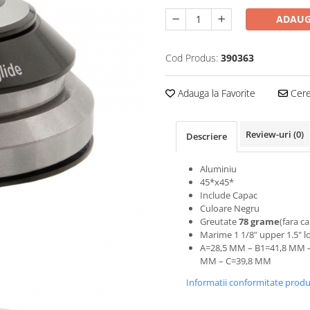
ADAUG
Cod Produs:
390363
Adauga la Favorite
Cere 
Review-uri
(0)
Descriere
Aluminiu
45*x45*
Include Capac
Culoare Negru
Greutate
78 grame
(fara c
Marime 1 1/8" upper 1.5" l
A=28,5 MM – B1=41,8 MM –
MM – C=39,8 MM
Informatii conformitate prod