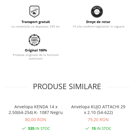
Monobloc
Transport gratuit
Drept de retur
La comenzile ce depasesc 299 lei.
14 zile conform legislatiei in vigoare
Original 100%
Produse originale de la furnizori
autorizati
PRODUSE SIMILARE
Anvelopa KENDA 14 x
Anvelopa KUJO ATTACHI 29
2.50(64-254) K- 1087 Negru
x 2.10 (54-622)
80,00 RON
79,20 RON
535
IN STOC
15
IN STOC