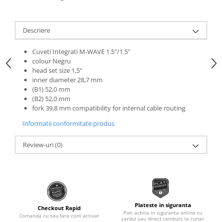
Roti Spate
Sonerie
Frane V-Brake
Diverse
Descriere
Set Roti
Accesorii Remorca
Suspensii Spate
Cuveti Integrati M-WAVE 1.5"/1.5"
Roti ajutatoare
colour Negru
Butuci Roata
Scaune pentru Copii
head set size 1,5"
inner diameter 28,7 mm
Pinioane
Transport si Depozitare
(B1) 52,0 mm
Schimbator Pinioane
(B2) 52,0 mm
fork 39,8 mm compatibility for internal cable routing
Schimbator Foi
Informatii conformitate produs
Manete Schimbator
Etrier frana
Review-uri
(0)
Jante
Angrenaje
Ureche cadru
Disc frana
Plateste in siguranta
Checkout Rapid
Poti achita in siguranta online cu
Comanda cu sau fara cont activat
Cuvete
cardul sau direct ramburs la curier