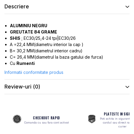
ROTI SPATE
SONERIE
Descriere
FRANE V-BRAKE
DIVERSE
SET ROTI
Accesorii Remorca
ALUMINIU NEGRU
SUSPENSII SPATE
Roti ajutatoare
GREUTATE 84 GRAME
Scaune pentru Copii
BUTUCI ROATA
SHIS
; EC30/25,4-24 tpi|EC30/26
Transport si Depozitare
A =22,4 MM(diametru interior la cap )
PINIOANE
B= 30,2 MM(diametrul interior cadru)
SCHIMBATOR PINIOANE
C= 26,4 MM(diametrul la baza gatului de furca)
Cu
Rumenti
SCHIMBATOR FOI
Informatii conformitate produs
MANETE SCHIMBATOR
ETRIER FRANA
Review-uri
(0)
JANTE
ANGRENAJE
URECHE CADRU
PLATESTE IN SIGUR
CHECKOUT RAPID
Poti achita in siguranta 
DISC FRANA
Comanda cu sau fara cont activat
cardul sau direct ramb
curier
CUVETE