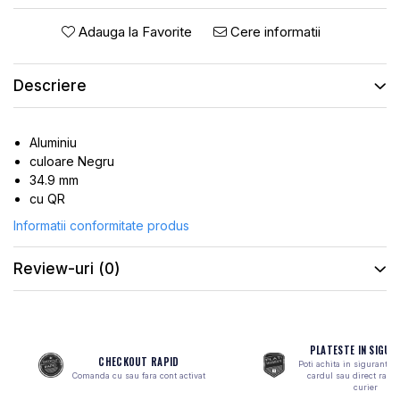
ROTI SPATE
SONERIE
FRANE V-BRAKE
Adauga la Favorite
Cere informatii
DIVERSE
SET ROTI
Accesorii Remorca
Descriere
SUSPENSII SPATE
Roti ajutatoare
Scaune pentru Copii
BUTUCI ROATA
Transport si Depozitare
PINIOANE
Aluminiu
culoare Negru
SCHIMBATOR PINIOANE
34.9 mm
SCHIMBATOR FOI
cu QR
MANETE SCHIMBATOR
Informatii conformitate produs
ETRIER FRANA
Review-uri
(0)
JANTE
ANGRENAJE
URECHE CADRU
PLATESTE IN SIGUR
CHECKOUT RAPID
DISC FRANA
Poti achita in siguranta 
Comanda cu sau fara cont activat
cardul sau direct ramb
curier
CUVETE