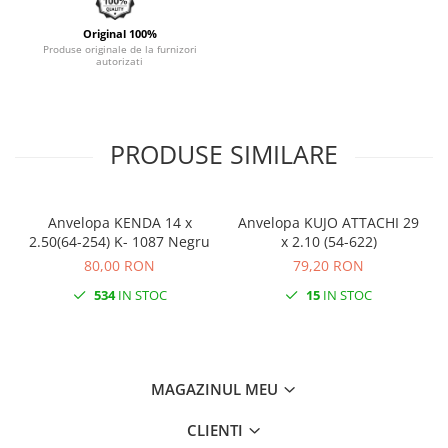
Monobloc
Original 100%
Produse originale de la furnizori
autorizati
PRODUSE SIMILARE
Anvelopa KENDA 14 x
Anvelopa KUJO ATTACHI 29
2.50(64-254) K- 1087 Negru
x 2.10 (54-622)
80,00 RON
79,20 RON
534
IN STOC
15
IN STOC
MAGAZINUL MEU
CLIENTI