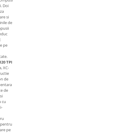
i.
Doi
aza
are si
nile de
pusii
reduc
c
se pe
ate.
120 TPI
a, XC-
uctie
lon de
mentara
te de
si
u cu
i-
tru
 pentru
lare pe