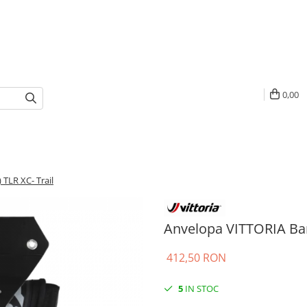
0,00
TLR XC- Trail
Anvelopa VITTORIA Barz
412,50 RON
5
IN STOC