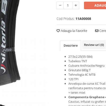
ADAUG
Cod Produs:
11A00008
Adauga la Favorite
Cere 
Review-uri
(0)
Descriere
27.5x2.25(55-584)
Tubeless TNT
Culoare Anthracite/Negru
Greutate 680g T
Tehnologia 4C MTB
120 TPI
Anvelopa de curse XC Trail
ranforsata pentru toate con
+ teren mixt
Componenta
Graphene
Cauciuc, infuzat cu grafen 
program gradat de patru 