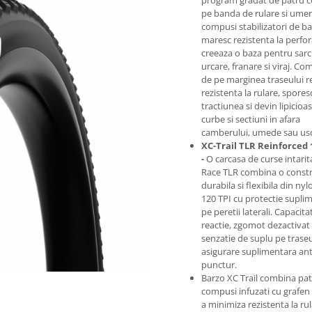
pe banda de rulare si umer
compusi stabilizatori de b
maresc rezistenta la perfor
creeaza o baza pentru sarci
urcare, franare si viraj.
Com
de pe marginea traseului 
rezistenta la rulare, spores
tractiunea si devin lipicioa
curbe si sectiuni in afara
camberului, umede sau usc
XC-Trail TLR Reinforced 
-
O carcasa de curse intarit
Race TLR combina o constr
durabila si flexibila din ny
120 TPI cu protectie supli
pe peretii laterali.
Capacita
reactie, zgomot dezactivat 
senzatie de suplu pe trase
asigurare suplimentara ant
punctur.
Barzo XC Trail combina pa
compusi infuzati cu grafen
a minimiza rezistenta la ru