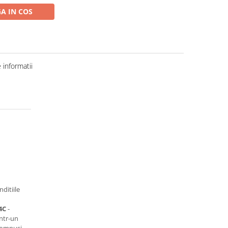
A IN COS
informatii
ditiile
4C
-
intr-un
compusi