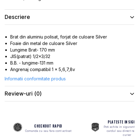
ROTI SPATE
SONERIE
FRANE V-BRAKE
DIVERSE
Descriere
SET ROTI
Accesorii Remorca
SUSPENSII SPATE
Roti ajutatoare
Brat din aluminiu polisat, forjat de culoare Silver
Scaune pentru Copii
BUTUCI ROATA
Foaie din metal de culoare Silver
Transport si Depozitare
PINIOANE
Lungime Brat- 170 mm
JIS(patrat) 1/2x3/32
SCHIMBATOR PINIOANE
B.B. - lungime-131 mm
SCHIMBATOR FOI
Angrenaj compatibil 1 x 5,6,7,8v
MANETE SCHIMBATOR
Informatii conformitate produs
ETRIER FRANA
Review-uri
(0)
JANTE
ANGRENAJE
URECHE CADRU
PLATESTE IN SIGUR
DISC FRANA
CHECKOUT RAPID
Poti achita in siguranta 
Comanda cu sau fara cont activat
cardul sau direct ramb
CUVETE
curier