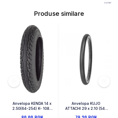
curier
MONOBLOC
Produse similare
Anvelopa KENDA 14 x
Anvelopa KUJO
2.50(64-254) K- 1087
ATTACHI 29 x 2.10 (54-
Negru
622)
80,00 RON
79,20 RON