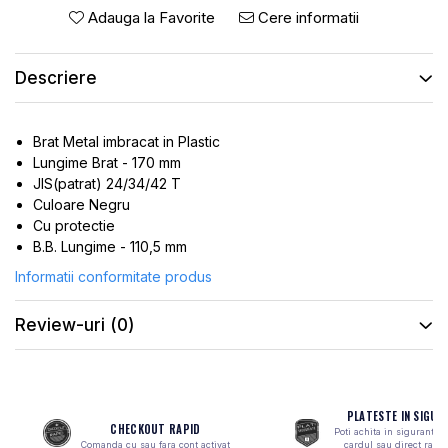
ROTI SPATE
SONERIE
Adauga la Favorite
Cere informatii
FRANE V-BRAKE
DIVERSE
SET ROTI
Accesorii Remorca
Descriere
SUSPENSII SPATE
Roti ajutatoare
Scaune pentru Copii
BUTUCI ROATA
Brat Metal imbracat in Plastic
Transport si Depozitare
PINIOANE
Lungime Brat - 170 mm
JIS(patrat) 24/34/42 T
SCHIMBATOR PINIOANE
Culoare Negru
SCHIMBATOR FOI
Cu protectie
B.B. Lungime - 110,5 mm
MANETE SCHIMBATOR
Informatii conformitate produs
ETRIER FRANA
JANTE
Review-uri
(0)
ANGRENAJE
URECHE CADRU
DISC FRANA
PLATESTE IN SIGUR
CHECKOUT RAPID
Poti achita in siguranta 
CUVETE
Comanda cu sau fara cont activat
cardul sau direct ramb