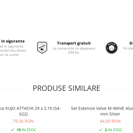
 in siguranta
Transport gratuit
D
ta in siguranta
La comenzile ce depasesc
14 zil
cardul sau direct
299 lei.
rs la curier
PRODUSE SIMILARE
pa KUJO ATTACHI 29 x 2.10 (54-
Set Extensie Valve M-WAVE Alu
622)
mm Silver
79,20 RON
44,00 RON
15
IN STOC
2
IN STOC