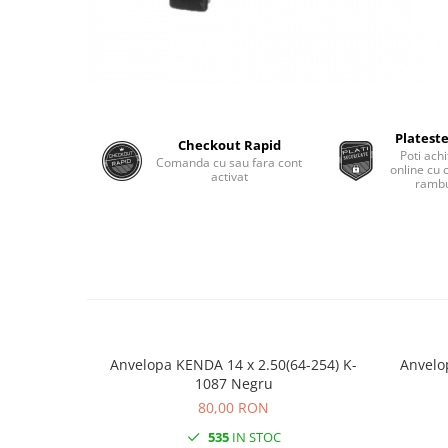
Monobloc
Plateste
Checkout Rapid
Poti achi
Comanda cu sau fara cont
online cu 
activat
rambu
Anvelopa KENDA 14 x 2.50(64-254) K-
Anvelo
1087 Negru
80,00 RON
535
IN STOC