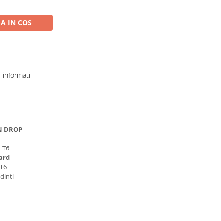
A IN COS
informatii
IN DROP
1 T6
dard
 T6
dinti
t