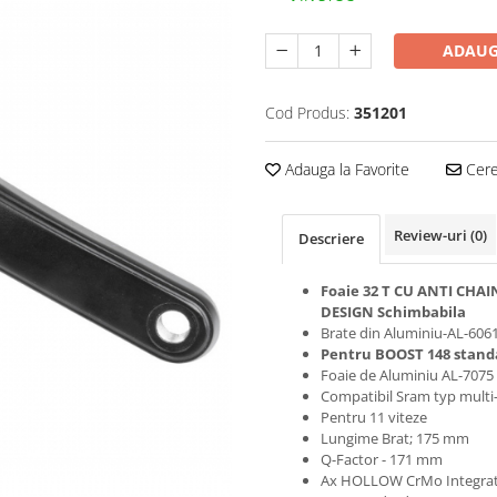
ADAUG
Cod Produs:
351201
Adauga la Favorite
Cere 
Review-uri
(0)
Descriere
Foaie 32 T CU ANTI CHA
DESIGN Schimbabila
Brate din Aluminiu-AL-606
Pentru BOOST 148 stan
Foaie de Aluminiu AL-7075
Compatibil Sram typ multi-
Pentru 11 viteze
Lungime Brat; 175 mm
Q-Factor - 171 mm
Ax HOLLOW CrMo Integra