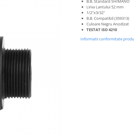
B.B. Standard SHIMANO
Linia Lantului 52 mm
1/2"x3/32"
B.B. Compatibil (359313)
Culoare Negru Anodizat
TESTAT ISO 4210
Informatii conformitate prod