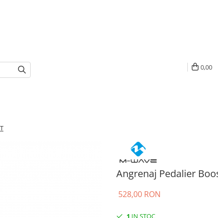
0,00
 T
Angrenaj Pedalier Boo
528,00 RON
1
IN STOC