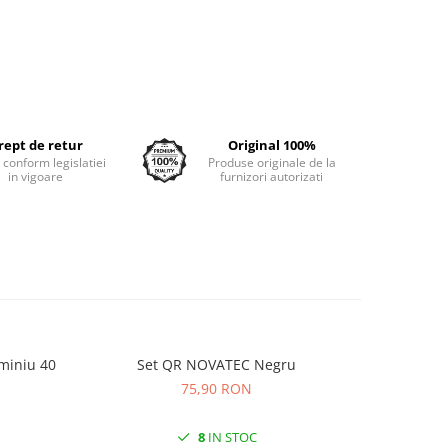
rept de retur
Original 100%
e conform legislatiei
Produse originale de la
in vigoare
furnizori autorizati
miniu 40
Set QR NOVATEC Negru
Anvelopa
KRUS
75,90 RON
8
IN STOC