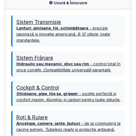
URECHE CADRU
🛠️ Uzură & Înlocuire
DISC FRANA
CUVETE
Sistem Transmisie
Lanțuri, pinioane, foi, schimbătoare
- precizie
MONOBLOC
japoneză și inovație americană.
6-12 viteze
, toate
standardele.
Sistem Frânare
Hidraulic sau mecanic, disc sau rim
- control total în
orice condiții.
Compatibilitate universală
garantată.
Cockpit & Control
Ghidoane, pipe, tije șa, gripper
- poziție perfectă și
confort maxim.
Aluminiu și carbon
pentru toate stilurile.
Roți & Rulare
Anvelope, camere, jante, butuci
- de la commuting la
racing extrem.
Tubeless ready
și protecție antipană.