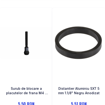
Surub de blocare a
Distantier Aluminiu SXT 5
placutelor de frana M4 x
mm 1.1/8" Negru Anodizat
25 - SRAM
RED/FORCE/RIVAL
5,50 RON
5,51 RON