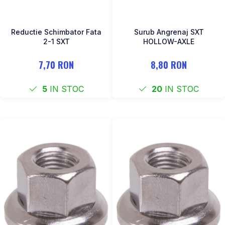
Reductie Schimbator Fata
Surub Angrenaj SXT
2-1 SXT
HOLLOW-AXLE
7,70 RON
8,80 RON
5
IN STOC
20
IN STOC