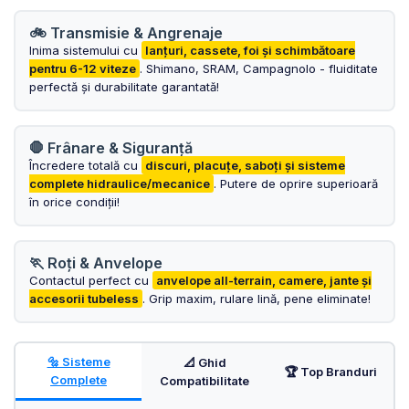
OGLINDA
ROTI FATA
🚲 Transmisie & Angrenaje
POMPE
Inima sistemului cu
lanțuri, cassete, foi și schimbătoare
ROTI SPATE
SONERIE
pentru 6-12 viteze
. Shimano, SRAM, Campagnolo - fluiditate
FRANE V-BRAKE
perfectă și durabilitate garantată!
DIVERSE
SET ROTI
Accesorii Remorca
SUSPENSII SPATE
🛑 Frânare & Siguranță
Roti ajutatoare
Încredere totală cu
discuri, placuțe, saboți și sisteme
Scaune pentru Copii
BUTUCI ROATA
complete hidraulice/mecanice
. Putere de oprire superioară
Transport si Depozitare
PINIOANE
în orice condiții!
SCHIMBATOR PINIOANE
🏃 Roți & Anvelope
SCHIMBATOR FOI
Contactul perfect cu
anvelope all-terrain, camere, jante și
MANETE SCHIMBATOR
accesorii tubeless
. Grip maxim, rulare lină, pene eliminate!
ETRIER FRANA
JANTE
🔩 Sisteme
📐 Ghid
🏆 Top Branduri
Complete
Compatibilitate
ANGRENAJE