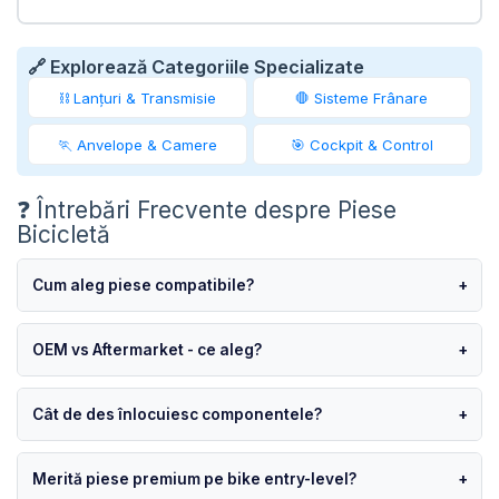
🔗 Explorează Categoriile Specializate
⛓️ Lanțuri & Transmisie
🛑 Sisteme Frânare
🏃 Anvelope & Camere
🎯 Cockpit & Control
❓ Întrebări Frecvente despre Piese
Bicicletă
Cum aleg piese compatibile?
+
OEM vs Aftermarket - ce aleg?
+
Cât de des înlocuiesc componentele?
+
Merită piese premium pe bike entry-level?
+