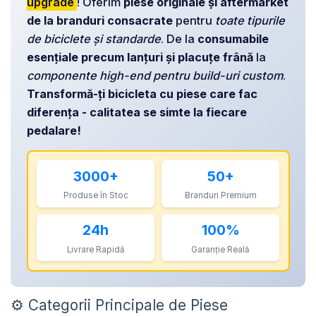
upgrade
! Oferim
piese originale și aftermarket
MANUSI
Lumini Spate
LANTURI
de la branduri consacrate
pentru
toate tipurile
OCHELARI
COSURI PENTRU BICICLETE
ZA Missinglink
de biciclete și standarde
. De la
consumabile
GHIDOLINE
SOLUTII TUBELESS
esențiale precum lanțuri și placuțe frână
la
HUSE ȘA
componente high-end pentru build-uri custom
.
SPACERE/AXE BUTUCI/RULMENTI
Transformă-ți bicicleta cu piese care fac
MANSOANE
CABLURI
diferența - calitatea se simte la fiecare
PEDALE
CAMERE DE BICICLETA
pedalare!
Pedale SPD
ACCESORII CAMERE
Accesorii Pedale
CAPETE CABLU SI MANTA
3000+
50+
BORSETE SI GENTI
COLIERE ȘA
Produse în Stoc
Branduri Premium
PROTECTII CADRU
ACCESORII FRANE HIDRAULICE
ȘEI
24h
100%
DISTANTIERE
ANTIFURTURI
Livrare Rapidă
Garanție Reală
THRU AXLE
SUPORT BIDON SI BIDON
PLACUTE FRANA DISC
APARATORI NOROI
⚙️ Categorii Principale de Piese
SABOTI FRANA