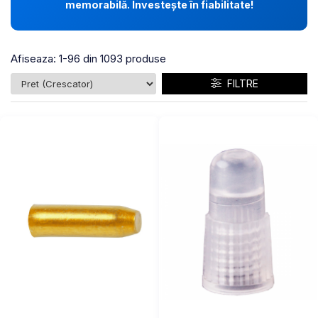
memorabilă. Investește în fiabilitate!
Afiseaza:
1-
96
din
1093
produse
FILTRE