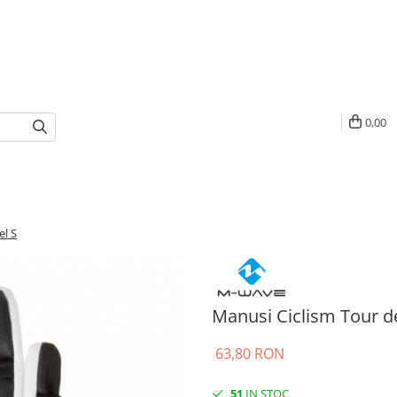
0,00
el S
Manusi Ciclism Tour d
63,80 RON
51
IN STOC