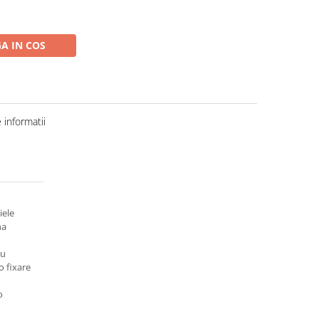
A IN COS
informatii
iele
na
cu
o fixare
o