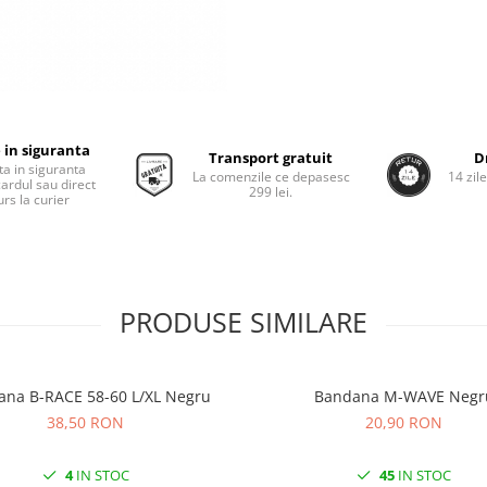
 in siguranta
Transport gratuit
D
ta in siguranta
La comenzile ce depasesc
14 zil
cardul sau direct
299 lei.
rs la curier
PRODUSE SIMILARE
Bandana B-RACE 58-60 L/XL Negru
Bandana M-WAVE N
38,50 RON
20,90 RON
4
IN STOC
45
IN STOC