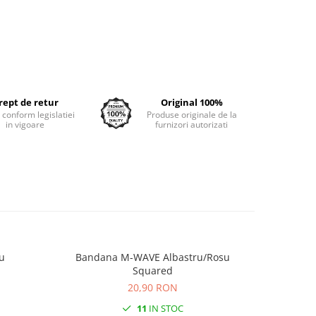
rept de retur
Original 100%
e conform legislatiei
Produse originale de la
in vigoare
furnizori autorizati
egru
Bandana M-WAVE Albastru/Rosu
Ba
Squared
20,90 RON
11
IN STOC