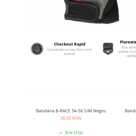
Monobloc
Plateste
Checkout Rapid
Poti achi
Comanda cu sau fara cont
online cu 
activat
rambu
Bandana B-RACE 54-56 S/M Negru
38,50 RON
7
IN STOC