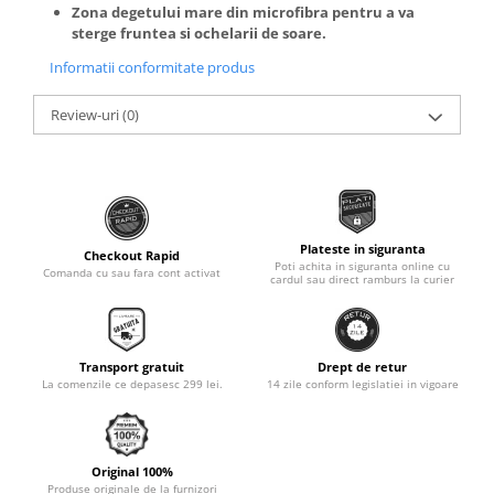
Zona degetului mare din microfibra pentru a va
Monobloc
sterge fruntea si ochelarii de soare.
Informatii conformitate produs
Review-uri
(0)
Plateste in siguranta
Checkout Rapid
Poti achita in siguranta online cu
Comanda cu sau fara cont activat
cardul sau direct ramburs la curier
Transport gratuit
Drept de retur
La comenzile ce depasesc 299 lei.
14 zile conform legislatiei in vigoare
Original 100%
Produse originale de la furnizori