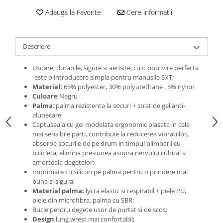
Roti Spate
Adauga la Favorite
Cere informatii
Sonerie
Frane V-Brake
Diverse
Set Roti
Accesorii Remorca
Descriere
Suspensii Spate
Roti ajutatoare
Butuci Roata
Usoare, durabile, sigure si aerisite, cu o potrivire perfecta
Scaune pentru Copii
-este o introducere simpla pentru manusile SXT;
Pinioane
Transport si Depozitare
Material:
65% polyester, 30% polyurethane , 5% nylon
Schimbator Pinioane
Culoare
Negru
Palma
: palma rezistenta la socuri + strat de gel anti-
Schimbator Foi
alunecare
Captuseala cu gel modelata ergonomic plasata in cele
Manete Schimbator
mai sensibile parti, contribuie la reducerea vibratiilor,
Etrier frana
absorbe socurile de pe drum in timpul plimbarii cu
bicicleta, elimina presiunea asupra nervului cubital si
Jante
amorteala degetelor;
Imprimare cu silicon pe palma pentru o prindere mai
Angrenaje
buna si sigura;
Ureche cadru
Material palma:
lycra elastic si respirabil + piele PU,
piele din microfibra, palma cu SBR;
Disc frana
Bucle pentru degete usor de purtat si de scos;
Design
lung wrest mai confortabil;
Cuvete