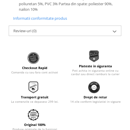
poliuretan 5%, PVC 3% Partea din spate: poliester 90%,
Monobloc
nailon 10%
Informatii conformitate produs
Review-uri
(0)
Plateste in siguranta
Checkout Rapid
Poti achita in siguranta online cu
Comanda cu sau fara cont activat
cardul sau direct ramburs la curier
Transport gratuit
Drept de retur
La comenzile ce depasesc 299 lei.
14 zile conform legislatiei in vigoare
Original 100%
Produse originale de la furnizori