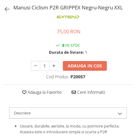
Ochelari
Cosuri pentru Biciclete
Manusi Ciclism P2R GRIPPEX Negru-Negru XXL
ZA Missinglink
Ghidoline
Solutii Tubeless
Huse Șa
Spacere/Axe Butuci/Rulmenti
75,00 RON
Mansoane
Cabluri
Pedale
Camere de bicicleta
8
IN STOC
Durata de livrare:
1
Pedale SPD
Accesorii Camere
Accesorii Pedale
Capete Cablu si Manta
ADAUGA IN COS
Borsete si Genti
Coliere Șa
Cod Produs:
P20057
Protectii Cadru
Accesorii Frane Hidraulice
Șei
Distantiere
Adauga la Favorite
Cere informatii
Antifurturi
Thru Axle
Suport bidon si bidon
Placute Frana Disc
Descriere
Aparatori noroi
Saboti Frana
Oglinda
Usoare, durabile, aerisite, la moda, cu potrivire perfecta.
Roti Fata
Aceasta este o introducere simpla si scurta a P2R
Pompe