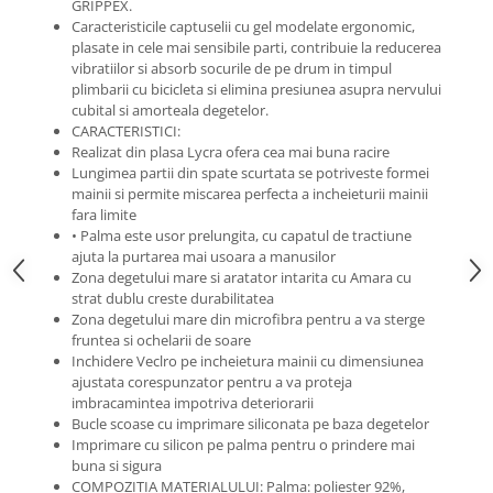
GRIPPEX.
Roti Spate
Caracteristicile captuselii cu gel modelate ergonomic,
Sonerie
Frane V-Brake
plasate in cele mai sensibile parti, contribuie la reducerea
Diverse
vibratiilor si absorb socurile de pe drum in timpul
Set Roti
plimbarii cu bicicleta si elimina presiunea asupra nervului
Accesorii Remorca
cubital si amorteala degetelor.
Suspensii Spate
Roti ajutatoare
CARACTERISTICI:
Butuci Roata
Realizat din plasa Lycra ofera cea mai buna racire
Scaune pentru Copii
Lungimea partii din spate scurtata se potriveste formei
Pinioane
Transport si Depozitare
mainii si permite miscarea perfecta a incheieturii mainii
Schimbator Pinioane
fara limite
• Palma este usor prelungita, cu capatul de tractiune
Schimbator Foi
ajuta la purtarea mai usoara a manusilor
Zona degetului mare si aratator intarita cu Amara cu
Manete Schimbator
strat dublu creste durabilitatea
Etrier frana
Zona degetului mare din microfibra pentru a va sterge
fruntea si ochelarii de soare
Jante
Inchidere Veclro pe incheietura mainii cu dimensiunea
ajustata corespunzator pentru a va proteja
Angrenaje
imbracamintea impotriva deteriorarii
Ureche cadru
Bucle scoase cu imprimare siliconata pe baza degetelor
Imprimare cu silicon pe palma pentru o prindere mai
Disc frana
buna si sigura
Cuvete
COMPOZITIA MATERIALULUI: Palma: poliester 92%,