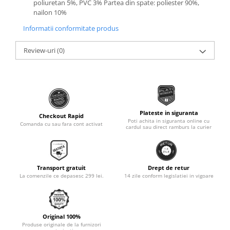
poliuretan 5%, PVC 3% Partea din spate: poliester 90%,
nailon 10%
Monobloc
Informatii conformitate produs
Review-uri
(0)
Plateste in siguranta
Checkout Rapid
Poti achita in siguranta online cu
Comanda cu sau fara cont activat
cardul sau direct ramburs la curier
Transport gratuit
Drept de retur
La comenzile ce depasesc 299 lei.
14 zile conform legislatiei in vigoare
Original 100%
Produse originale de la furnizori