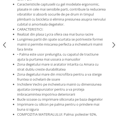
Roti Spate
Caracteristicile captuselii cu gel modelate ergonomic,
Sonerie
plasate in cele mai sensibile parti, contribuie la reducerea
Frane V-Brake
vibratiilor si absorb socurile de pe drum in timpul
Diverse
Set Roti
plimbarii cu bicicleta si elimina presiunea asupra nervului
Accesorii Remorca
cubital si amorteala degetelor.
Suspensii Spate
CARACTERISTICI:
Roti ajutatoare
Realizat din plasa Lycra ofera cea mai buna racire
Butuci Roata
Scaune pentru Copii
Lungimea partii din spate scurtata se potriveste formei
Pinioane
mainii si permite miscarea perfecta a incheieturii mainii
Transport si Depozitare
fara limite
Schimbator Pinioane
• Palma este usor prelungita, cu capatul de tractiune
Schimbator Foi
ajuta la purtarea mai usoara a manusilor
Zona degetului mare si aratator intarita cu Amara cu
Manete Schimbator
strat dublu creste durabilitatea
Zona degetului mare din microfibra pentru a va sterge
Etrier frana
fruntea si ochelarii de soare
Jante
Inchidere Veclro pe incheietura mainii cu dimensiunea
ajustata corespunzator pentru a va proteja
Angrenaje
imbracamintea impotriva deteriorarii
Bucle scoase cu imprimare siliconata pe baza degetelor
Ureche cadru
Imprimare cu silicon pe palma pentru o prindere mai
Disc frana
buna si sigura
COMPOZITIA MATERIALULUI: Palma: poliester 92%,
Cuvete