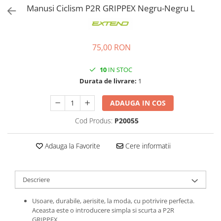
Manusi Ciclism P2R GRIPPEX Negru-Negru L
Ochelari
Cosuri pentru Biciclete
ZA Missinglink
Ghidoline
Solutii Tubeless
Huse Șa
Spacere/Axe Butuci/Rulmenti
75,00 RON
Mansoane
Cabluri
10
IN STOC
Pedale
Camere de bicicleta
Durata de livrare:
1
Pedale SPD
Accesorii Camere
Accesorii Pedale
Capete Cablu si Manta
ADAUGA IN COS
Borsete si Genti
Coliere Șa
Cod Produs:
P20055
Protectii Cadru
Accesorii Frane Hidraulice
Șei
Adauga la Favorite
Cere informatii
Distantiere
Antifurturi
Thru Axle
Suport bidon si bidon
Placute Frana Disc
Descriere
Aparatori noroi
Saboti Frana
Usoare, durabile, aerisite, la moda, cu potrivire perfecta.
Oglinda
Roti Fata
Aceasta este o introducere simpla si scurta a P2R
GRIPPEX.
Pompe