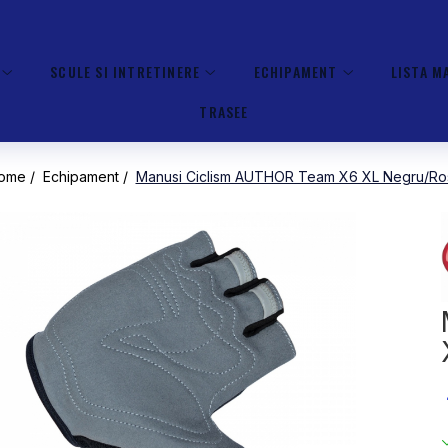
SCULE SI INTRETINERE
ECHIPAMENT
LISTA M
TRASEE
ome /
Echipament /
Manusi Ciclism AUTHOR Team X6 XL Negru/Ro