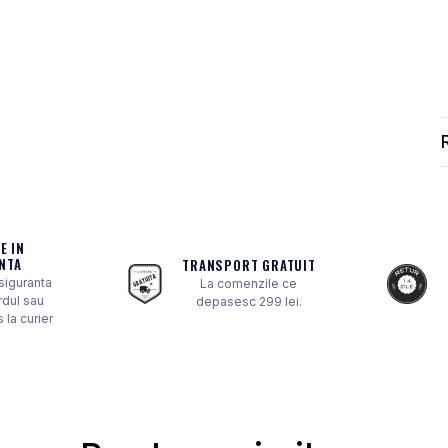
E IN
NTA
TRANSPORT GRATUIT
 siguranta
La comenzile ce
rdul sau
depasesc 299 lei.
 la curier