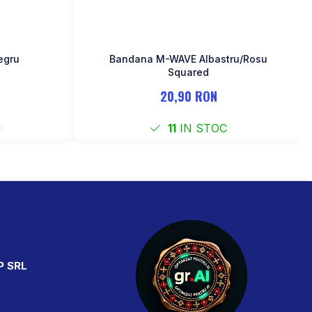
a M-WAVE Negru
Bandana M-WAVE Albastru/Rosu
Squared
20,90 RON
C
11
IN STOC
P SRL