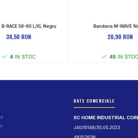
Bandana B-RACE 58-60 L/XL Negru
Bandan
38,50 RON
20,90 RON
4
IN STOC
45
IN STO
DATE COMERCIALE
ta
SC HOME INDUSTRIAL COR
ur
J40/10148/30.05.2023
48257638