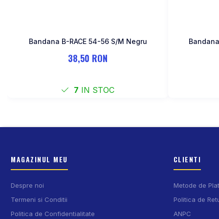
Bandana B-RACE 54-56 S/M Negru
38,50 RON
7
IN STOC
MAGAZINUL MEU
CLIENTI
Despre noi
Metode de Pla
Termeni si Conditii
Politica de Ret
Politica de Confidentialitate
ANPC