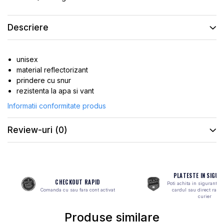
ROTI SPATE
SONERIE
FRANE V-BRAKE
DIVERSE
Descriere
SET ROTI
Accesorii Remorca
SUSPENSII SPATE
Roti ajutatoare
unisex
Scaune pentru Copii
BUTUCI ROATA
material reflectorizant
Transport si Depozitare
PINIOANE
prindere cu snur
rezistenta la apa si vant
SCHIMBATOR PINIOANE
Informatii conformitate produs
SCHIMBATOR FOI
MANETE SCHIMBATOR
Review-uri
(0)
ETRIER FRANA
JANTE
ANGRENAJE
PLATESTE IN SIGUR
CHECKOUT RAPID
Poti achita in siguranta 
URECHE CADRU
Comanda cu sau fara cont activat
cardul sau direct ramb
curier
DISC FRANA
Produse similare
CUVETE