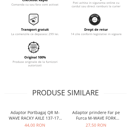
Poti achita in siguranta online cu
Comanda cu sau fara cont activat
cardul sau direct ramburs la curier
Monobloc
Transport gratuit
Drept de retur
La comenzile ce depasesc 299 lei.
14 zile conform legislatiei in vigoare
Original 100%
Produse originale de la furnizori
autorizati
PRODUSE SIMILARE
Adaptor Portbagaj QR M-
Adaptor prindere Far pe
WAVE RACKY AXLE 137-177
Furca M-WAVE FORK
mm
COCKPIT Negru
44,00 RON
27,50 RON