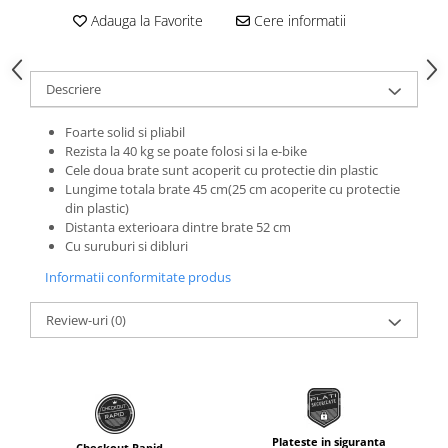
Roti Spate
Adauga la Favorite
Cere informatii
Sonerie
Frane V-Brake
Diverse
Set Roti
Descriere
Accesorii Remorca
Suspensii Spate
Roti ajutatoare
Butuci Roata
Foarte solid si pliabil
Scaune pentru Copii
Rezista la 40 kg se poate folosi si la e-bike
Pinioane
Transport si Depozitare
Cele doua brate sunt acoperit cu protectie din plastic
Lungime totala brate 45 cm(25 cm acoperite cu protectie
Schimbator Pinioane
din plastic)
Schimbator Foi
Distanta exterioara dintre brate 52 cm
Cu suruburi si dibluri
Manete Schimbator
Informatii conformitate produs
Etrier frana
Jante
Review-uri
(0)
Angrenaje
Ureche cadru
Disc frana
Cuvete
Plateste in siguranta
Checkout Rapid