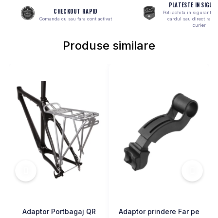
PLATESTE IN SIGUR
MONOBLOC
CHECKOUT RAPID
Poti achita in siguranta 
Comanda cu sau fara cont activat
cardul sau direct ramb
curier
Produse similare
Adaptor Portbagaj QR
Adaptor prindere Far pe