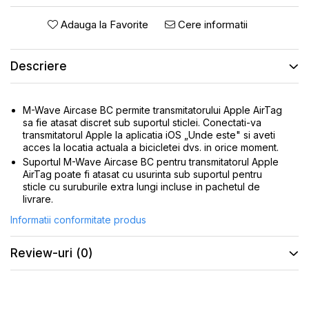
ROTI SPATE
SONERIE
FRANE V-BRAKE
Adauga la Favorite
Cere informatii
DIVERSE
SET ROTI
Accesorii Remorca
Descriere
SUSPENSII SPATE
Roti ajutatoare
Scaune pentru Copii
BUTUCI ROATA
Transport si Depozitare
PINIOANE
M-Wave Aircase BC permite transmitatorului Apple AirTag
sa fie atasat discret sub suportul sticlei. Conectati-va
SCHIMBATOR PINIOANE
transmitatorul Apple la aplicatia iOS „Unde este" si aveti
acces la locatia actuala a bicicletei dvs. in orice moment.
SCHIMBATOR FOI
Suportul M-Wave Aircase BC pentru transmitatorul Apple
MANETE SCHIMBATOR
AirTag poate fi atasat cu usurinta sub suportul pentru
sticle cu suruburile extra lungi incluse in pachetul de
ETRIER FRANA
livrare.
JANTE
Informatii conformitate produs
ANGRENAJE
Review-uri
(0)
URECHE CADRU
DISC FRANA
CUVETE