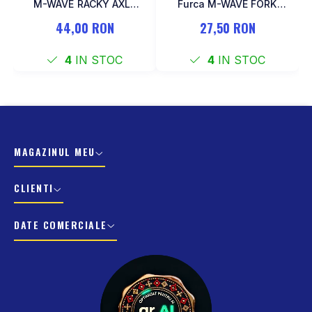
M-WAVE RACKY AXLE
Furca M-WAVE FORK
137-177 mm
COCKPIT Negru
44,00 RON
27,50 RON
4
IN STOC
4
IN STOC
MAGAZINUL MEU
CLIENTI
DATE COMERCIALE