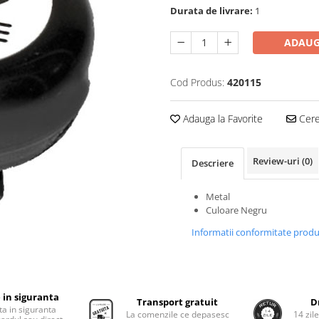
Durata de livrare:
1
ADAUG
Cod Produs:
420115
Adauga la Favorite
Cere 
Review-uri
(0)
Descriere
Metal
Culoare Negru
Informatii conformitate prod
 in siguranta
Transport gratuit
D
ta in siguranta
La comenzile ce depasesc
14 zil