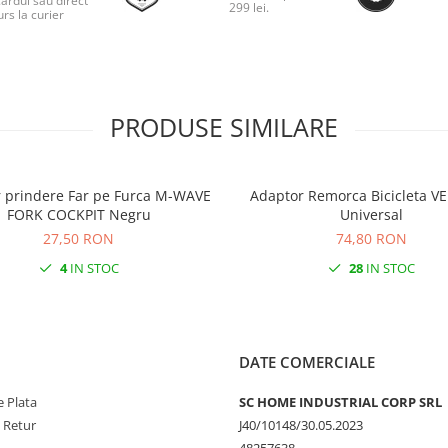
cardul sau direct
299 lei.
rs la curier
PRODUSE SIMILARE
 prindere Far pe Furca M-WAVE
Adaptor Remorca Bicicleta 
FORK COCKPIT Negru
Universal
27,50 RON
74,80 RON
4
IN STOC
28
IN STOC
DATE COMERCIALE
 Plata
SC HOME INDUSTRIAL CORP SRL
e Retur
J40/10148/30.05.2023