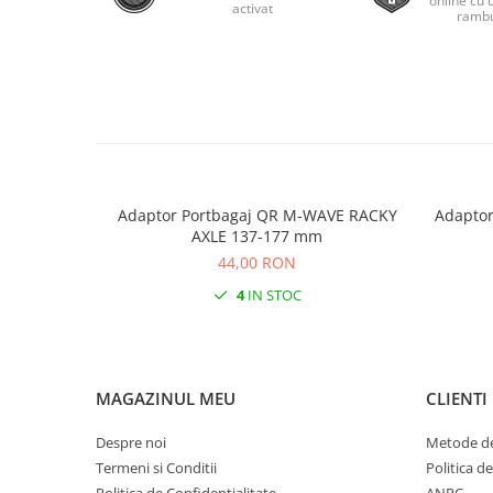
online cu 
Roti Spate
activat
rambu
Sonerie
Frane V-Brake
Diverse
Set Roti
Accesorii Remorca
Suspensii Spate
Roti ajutatoare
Butuci Roata
Scaune pentru Copii
Pinioane
Transport si Depozitare
Schimbator Pinioane
Adaptor Portbagaj QR M-WAVE RACKY
Adaptor
AXLE 137-177 mm
Schimbator Foi
44,00 RON
Manete Schimbator
4
IN STOC
Etrier frana
Jante
Angrenaje
MAGAZINUL MEU
CLIENTI
Ureche cadru
Despre noi
Metode de
Disc frana
Termeni si Conditii
Politica d
Cuvete