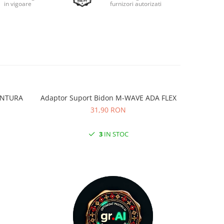
in vigoare
furnizori autorizati
VENTURA
Adaptor Suport Bidon M-WAVE ADA FLEX
Adaptor
31,90 RON
3
IN STOC