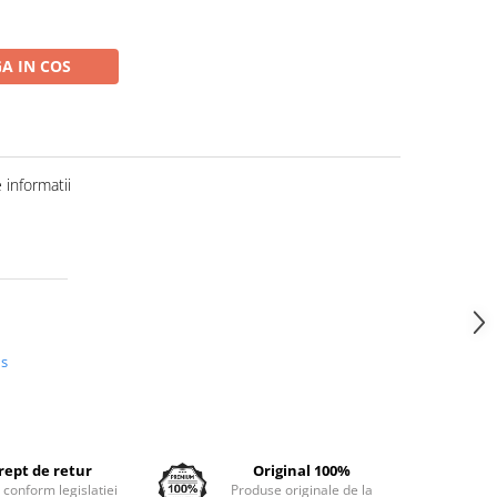
A IN COS
informatii
us
rept de retur
Original 100%
e conform legislatiei
Produse originale de la